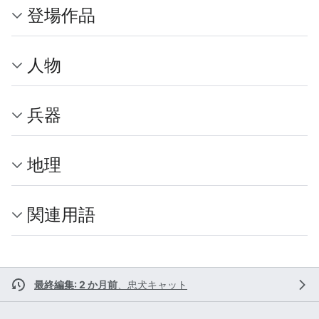
登場作品
人物
兵器
地理
関連用語
最終編集: 2 か月前
、
忠犬キャット