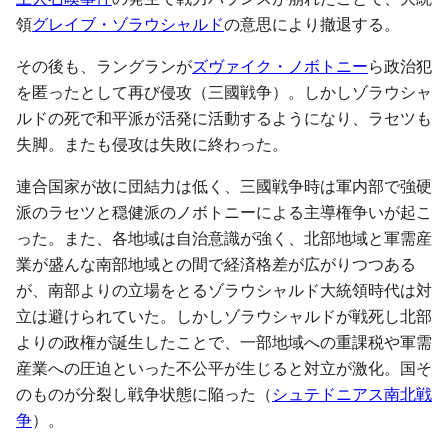
領
グレイブ・ゾラウシャルド
の意思により撤退する。
その後も、ラングランが
ズヴァイク・ノボトニー
ら政治犯
を匿ったとして再び侵攻（三國戦争）。しかしゾラウシャ
ルドの死で和平派が活発に活動するようになり、ラセツも
失脚。またも侵攻は失敗に終わった。
連合国家が故に団結力は低く、三國戦争時は軍内部で強硬
派のラセツと穏健派のノボトニーによる主導権争いが起こ
った。また、各地域は自治意識が強く、北部地域と軍需産
業が盛んな南部地域との間で経済格差が広がりつつある
が、南部よりの立場をとるゾラウシャルド大統領時代は対
立は避けられていた。しかしゾラウシャルドが戦死し北部
よりの政権が誕生したことで、一部地域への重課税や軍需
産業への圧迫といった不公平が生じると対立が激化。国そ
のものが分裂し戦争状態に陥った（
シュテドニアス南北戦
争
）。