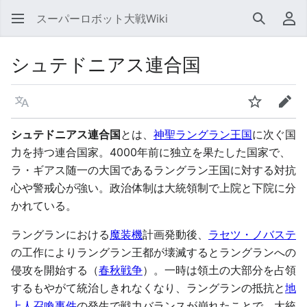
スーパーロボット大戦Wiki
検索
利
シュテドニアス連合国
言語
ウォッチ
編集
シュテドニアス連合国
とは、
神聖ラングラン王国
に次ぐ国
力を持つ連合国家。4000年前に独立を果たした国家で、
ラ・ギアス随一の大国であるラングラン王国に対する対抗
心や警戒心が強い。政治体制は大統領制で上院と下院に分
かれている。
ラングランにおける
魔装機
計画発動後、
ラセツ・ノバステ
の工作によりラングラン王都が壊滅するとラングランへの
侵攻を開始する（
春秋戦争
）。一時は領土の大部分を占領
するもやがて統治しきれなくなり、ラングランの抵抗と
地
上人召喚事件
の発生で戦力バランスが崩れたことで、大統