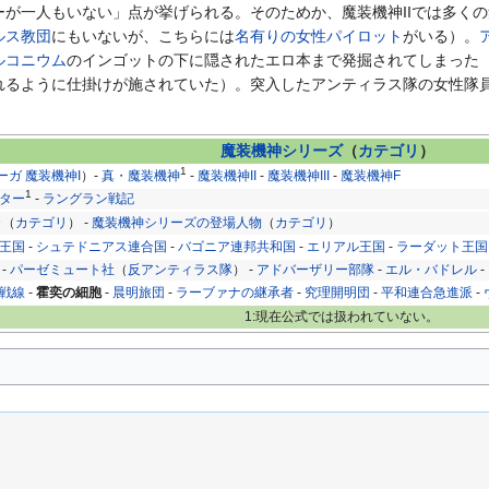
が一人もいない」点が挙げられる。そのためか、魔装機神IIでは多く
ルス教団
にもいないが、こちらには
名有りの女性パイロット
がいる）。
ルコニウム
のインゴットの下に隠されたエロ本まで発掘されてしまった
れるように仕掛けが施されていた）。突入したアンティラス隊の女性隊
。
魔装機神シリーズ
（
カテゴリ
）
1
ーガ 魔装機神I
）-
真・魔装機神
-
魔装機神II
-
魔装機神III
-
魔装機神F
1
ター
-
ラングラン戦記
カ
（
カテゴリ
） -
魔装機神シリーズの登場人物
（
カテゴリ
）
王国
-
シュテドニアス連合国
-
バゴニア連邦共和国
-
エリアル王国
-
ラーダット王国
-
パーゼミュート社
（
反アンティラス隊
） -
アドバーザリー部隊
-
エル・バドレル
-
戦線
-
霍奕の細胞
-
晨明旅団
-
ラーブァナの継承者
-
究理開明団
-
平和連合急進派
-
1:現在公式では扱われていない。