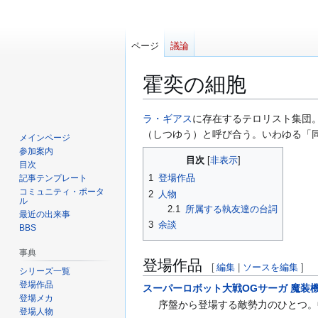
ページ
議論
霍奕の細胞
ナ
検
ラ・ギアス
に存在するテロリスト集団
ビ
索
（しつゆう）と呼び合う。いわゆる「
メインページ
ゲ
に
参加案内
目次
ー
移
目次
1
登場作品
記事テンプレート
シ
動
コミュニティ・ポータ
2
人物
ョ
ル
2.1
所属する執友達の台詞
ン
最近の出来事
3
余談
に
BBS
移
事典
動
登場作品
[
編集
|
ソースを編集
]
シリーズ一覧
登場作品
スーパーロボット大戦OGサーガ 魔装機神II R
登場メカ
序盤から登場する敵勢力のひとつ。
登場人物