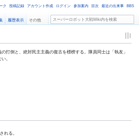
ーク
投稿記録
アカウント作成
ログイン
参加案内
目次
最近の出来事
BBS
検
集
履歴表示
その他
索
義の打倒と、絶対民主主義の復古を標榜する。隊員同士は「執友」
ない。
される。