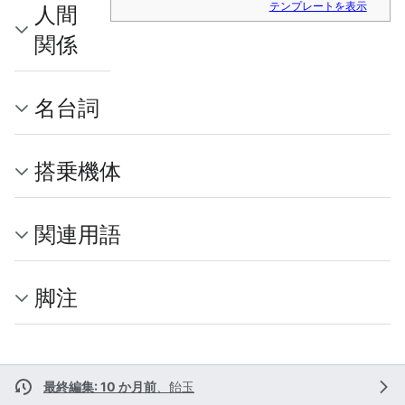
テンプレートを表示
人間
関係
名台詞
搭乗機体
関連用語
脚注
最終編集: 10 か月前
、
飴玉