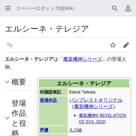
スーパーロボット大戦Wiki
検索
利
エルシーネ・テレジア
言語
ウォッチ
編集
エルシーネ・テレジア
は「
魔装機神シリーズ
」の登場人
物。
概要
エルシーネ・テレジア
外国語表記
Elsine Telesia
バンプレストオリジナル
登場作品
登場
（
魔装機神シリーズ
）
作品
魔装機神II REVELATION
と役
OF EVIL GOD
声優
久川綾
柄