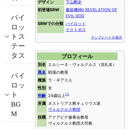
デザイン
下山剛史
初登場SRW
魔装機神II REVELATION OF
パイ
EVIL GOD
SRWでの分類
パイロット
ロッ
ラストボス
トス
テンプレートを表示
テー
タス
プロフィール
別名
エルシーネ・ヴォルクルス（洗礼名）
異名
戦場の教母
パイ
種族
ラ・ギアス人
ロッ
性別
女
ト
[
1
]
年齢
24歳以上
BG
所属
ネストリアス教キュリウス派
ヴォルクルス教団
M
役職
アクアビナ修養会教母
ヴォルクルス教団大司教