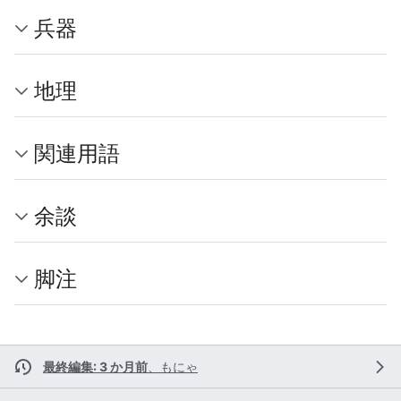
兵器
地理
関連用語
余談
脚注
最終編集: 3 か月前
、
もにゃ