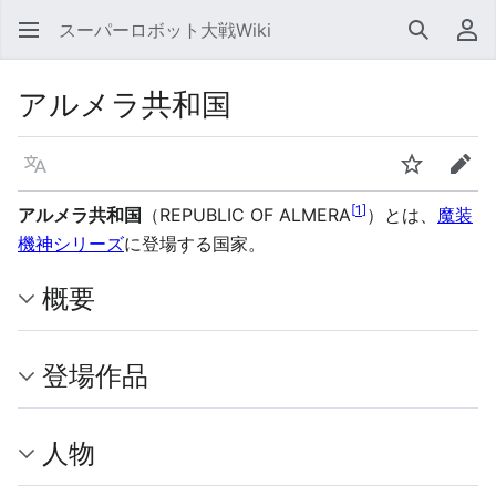
スーパーロボット大戦Wiki
検索
利
アルメラ共和国
言語
ウォッチ
編集
[
1
]
アルメラ共和国
（REPUBLIC OF ALMERA
）とは、
魔装
機神シリーズ
に登場する国家。
概要
登場作品
人物