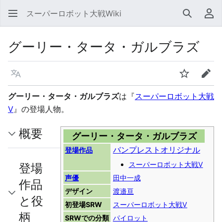
スーパーロボット大戦Wiki
検索
利
グーリー・タータ・ガルブラズ
言語
ウォッチ
編集
グーリー・タータ・ガルブラズ
は『
スーパーロボット大戦
V
』の登場人物。
概要
グーリー・タータ・ガルブラズ
バンプレストオリジナル
登場作品
スーパーロボット大戦V
登場
声優
田中一成
作品
デザイン
渡邉亘
と役
初登場SRW
スーパーロボット大戦V
柄
SRWでの分類
パイロット