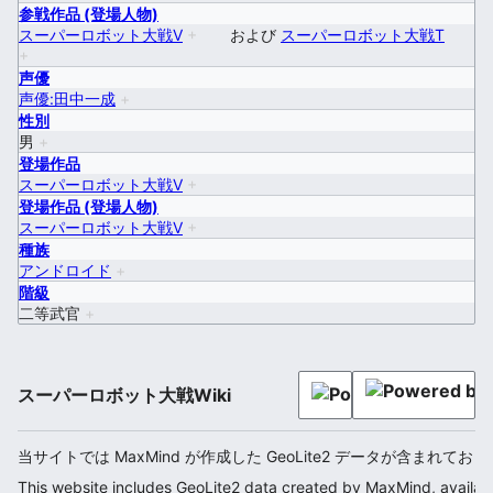
参戦作品 (登場人物)
スーパーロボット大戦V
+
および
スーパーロボット大戦T
+
声優
声優:田中一成
+
性別
男
+
登場作品
スーパーロボット大戦V
+
登場作品 (登場人物)
スーパーロボット大戦V
+
種族
アンドロイド
+
階級
二等武官
+
スーパーロボット大戦Wiki
当サイトでは MaxMind が作成した GeoLite2 データが含まれてお
This website includes GeoLite2 data created by MaxMind, availab