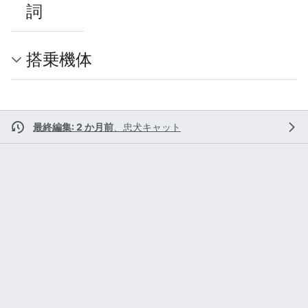
詞
搭乗機体
最終編集: 2 か月前
、
忠犬キャット