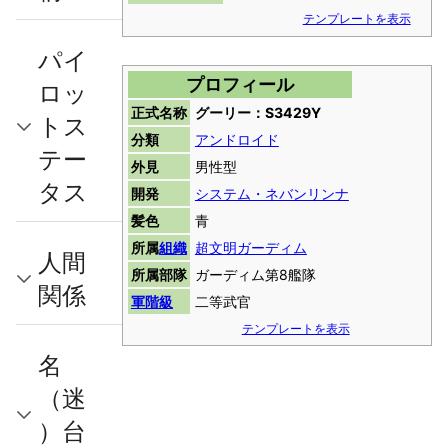
テンプレートを表示
パイ
プロフィール
ロッ
正式名称
グーリー：S3429Y
トス
分類
アンドロイド
テー
外見
男性型
タス
開発
システム・ネバンリンナ
髪色
青
所属
組織
超文明ガーディム
人間
所属部隊
ガーディム第8艦隊
関係
軍階級
二等武官
テンプレートを表示
名
（迷
）台