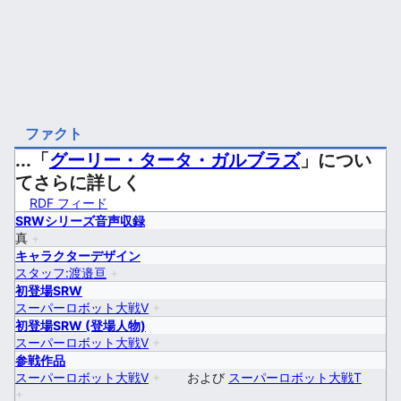
ファクト
...「
グーリー・タータ・ガルブラズ
」につい
てさらに詳しく
RDF フィード
SRWシリーズ音声収録
真
+
キャラクターデザイン
スタッフ:渡邉亘
+
初登場SRW
スーパーロボット大戦V
+
初登場SRW (登場人物)
スーパーロボット大戦V
+
参戦作品
スーパーロボット大戦V
+
および
スーパーロボット大戦T
+