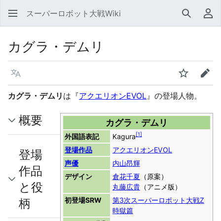
スーパーロボット大戦Wiki
検索
利
カグラ・デムリ
言語
ウォッチ
編集
カグラ・デムリ
は『
アクエリオンEVOL
』の登場人物。
概要
カグラ・デムリ
[
1
]
外国語表記
Kagura
登場作品
アクエリオンEVOL
登場
声優
内山昂輝
作品
デザイン
倉花千夏
（原案）
と役
丸藤広貴
（アニメ版）
柄
初登場SRW
第3次スーパーロボット大戦Z
時獄篇