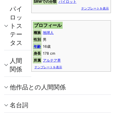
SRWでの分類
パイロット
パイ
テンプレートを表示
ロッ
トス
プロフィール
テー
種族
地球人
性別
男
タス
年齢
16歳
身長
178 cm
人間
所属
アルテア界
関係
テンプレートを表示
他作品との人間関係
名台詞