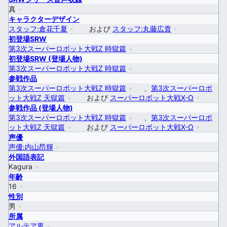
真
+
キャラクターデザイン
スタッフ:倉花千夏
+
および
スタッフ:丸藤広貴
+
初登場SRW
第3次スーパーロボット大戦Z 時獄篇
+
初登場SRW (登場人物)
第3次スーパーロボット大戦Z 時獄篇
+
参戦作品
第3次スーパーロボット大戦Z 時獄篇
+
、
第3次スーパーロボ
ット大戦Z 天獄篇
+
および
スーパーロボット大戦X-Ω
+
参戦作品 (登場人物)
第3次スーパーロボット大戦Z 時獄篇
+
、
第3次スーパーロボ
ット大戦Z 天獄篇
+
および
スーパーロボット大戦X-Ω
+
声優
声優:内山昂輝
+
外国語表記
Kagura
+
年齢
16
+
性別
男
+
所属
アルテア界
+