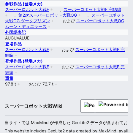
参戦作品 (登場メカ)
スーパーロボット大戦F
+
、
スーパーロボット大戦F 完結編
+
、
第2次スーパーロボット大戦OG
+
、
スーパーロボット
大戦OG ダークプリズン
+
および
スーパーロボット大戦OG
ムーン・デュエラーズ
+
外国語表記
AUGUVALUE
+
登場作品
スーパーロボット大戦F
+
および
スーパーロボット大戦F 完
結編
+
登場作品 (登場メカ)
スーパーロボット大戦F
+
および
スーパーロボット大戦F 完
結編
+
重量
97.8 t
+
および
72.7 t
+
スーパーロボット大戦Wiki
当サイトでは MaxMind が作成した GeoLite2 データが含まれてお
This website includes GeoLite2 data created by MaxMind, availab