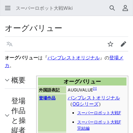
スーパーロボット大戦Wiki
検索
利
オーグバリュー
言語
ウォッチ
編集
オーグバリュー
は『
バンプレストオリジナル
』の
登場メ
カ
。
概要
オーグバリュー
[
1
]
外国語表記
AUGUVALUE
バンプレストオリジナル
登場作品
登場
（
OGシリーズ
）
作品
スーパーロボット大戦F
と操
スーパーロボット大戦F
縦者
完結編