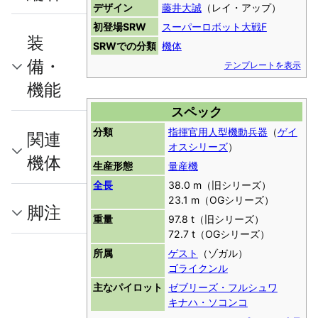
デザイン
藤井大誠
（レイ・アップ）
初登場SRW
スーパーロボット大戦F
装
SRWでの分類
機体
備・
テンプレートを表示
機能
スペック
分類
指揮官用人型機動兵器
（
ゲイ
関連
オスシリーズ
）
機体
生産形態
量産機
全長
38.0 m（旧シリーズ）
23.1 m（OGシリーズ）
脚注
重量
97.8 t（旧シリーズ）
72.7 t（OGシリーズ）
所属
ゲスト
（ゾガル）
ゴライクンル
主なパイロット
ゼブリーズ・フルシュワ
キナハ・ソコンコ