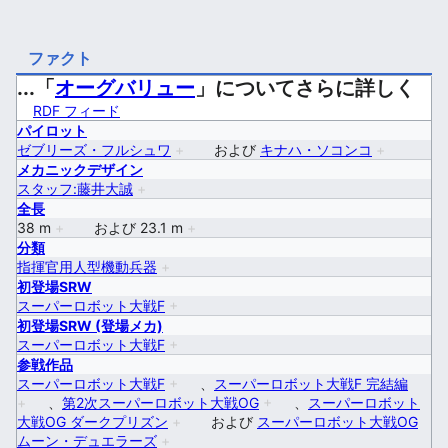
ファクト
...「
オーグバリュー
」についてさらに詳しく
RDF フィード
パイロット
ゼブリーズ・フルシュワ
+
および
キナハ・ソコンコ
+
メカニックデザイン
スタッフ:藤井大誠
+
全長
38 m
+
および
23.1 m
+
分類
指揮官用人型機動兵器
+
初登場SRW
スーパーロボット大戦F
+
初登場SRW (登場メカ)
スーパーロボット大戦F
+
参戦作品
スーパーロボット大戦F
+
、
スーパーロボット大戦F 完結編
+
、
第2次スーパーロボット大戦OG
+
、
スーパーロボット
大戦OG ダークプリズン
+
および
スーパーロボット大戦OG
ムーン・デュエラーズ
+