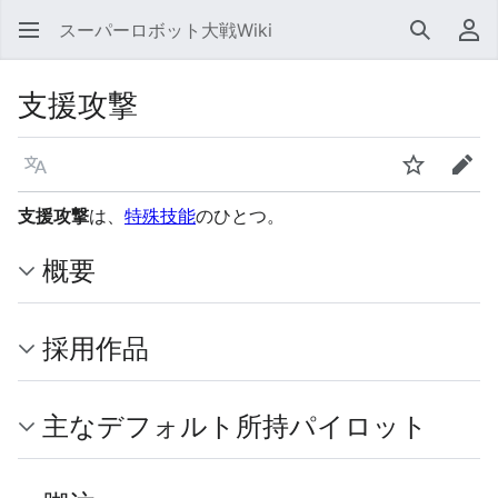
スーパーロボット大戦Wiki
検索
利
支援攻撃
言語
ウォッチ
編集
支援攻撃
は、
特殊技能
のひとつ。
概要
採用作品
主なデフォルト所持パイロット