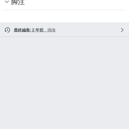
脚注
最終編集: 2 年前
、
鳴海