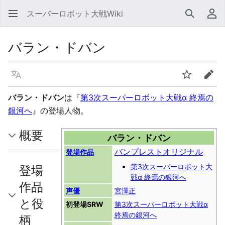
スーパーロボット大戦Wiki
検索
利
バラン・ドバン
言語
ウォッチ
編集
バラン・ドバン
は『
第3次スーパーロボット大戦α 終焉の
銀河へ
』の登場人物。
概要
バラン・ドバン
バンプレストオリジナル
登場作品
第3次スーパーロボット大
登場
戦α 終焉の銀河へ
作品
声優
宮澤正
と役
初登場SRW
第3次スーパーロボット大戦α
終焉の銀河へ
柄