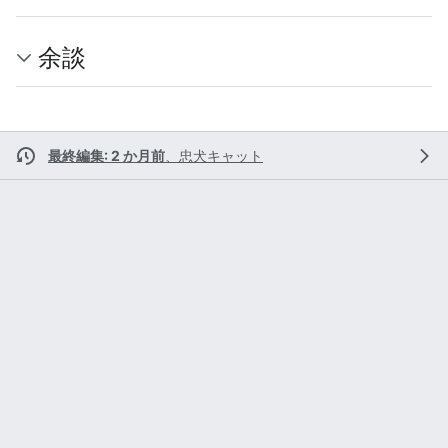
余談
最終編集: 2 か月前
、
忠犬キャット