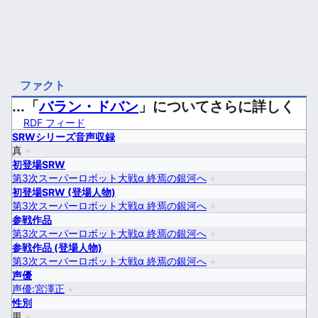
ファクト
...「
バラン・ドバン
」についてさらに詳しく
RDF フィード
SRWシリーズ音声収録
真
+
初登場SRW
第3次スーパーロボット大戦α 終焉の銀河へ
+
初登場SRW (登場人物)
第3次スーパーロボット大戦α 終焉の銀河へ
+
参戦作品
第3次スーパーロボット大戦α 終焉の銀河へ
+
参戦作品 (登場人物)
第3次スーパーロボット大戦α 終焉の銀河へ
+
声優
声優:宮澤正
+
性別
男
+