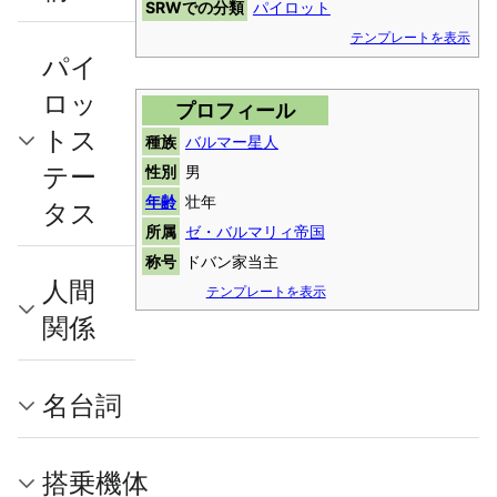
SRWでの分類
パイロット
テンプレートを表示
パイ
ロッ
プロフィール
トス
種族
バルマー星人
テー
性別
男
年齢
壮年
タス
所属
ゼ・バルマリィ帝国
称号
ドバン家当主
人間
テンプレートを表示
関係
名台詞
搭乗機体