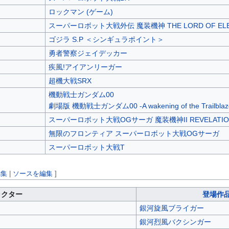
ロックマン (ゲーム)
スーパーロボット大戦外伝 魔装機神 THE LORD OF ELE
ゴジラ S.P ＜シンギュラポイント＞
勇者警察ジェイデッカー
疾風!アイアンリーガー
超機大戦SRX
機動戦士ガンダム00
劇場版 機動戦士ガンダム00 -A wakening of the Trailblaz
スーパーロボット大戦OGサーガ 魔装機神II REVELATION 
無限のフロンティア スーパーロボット大戦OGサーガ
スーパーロボット大戦T
編集
|
ソースを編集
]
ラクター
登場作
銀河旋風ブライガー
銀河烈風バクシンガー