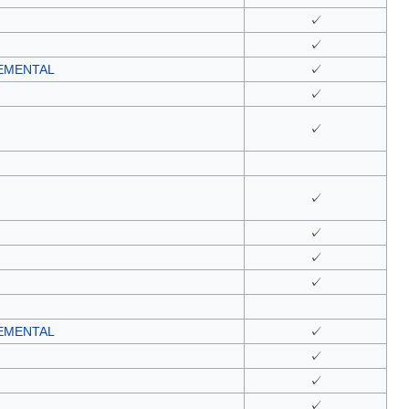
✓
✓
MENTAL
✓
✓
✓
✓
✓
✓
✓
MENTAL
✓
✓
✓
✓