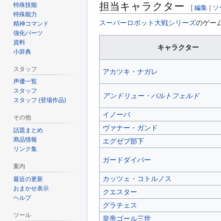
担当キャラクター
特殊技能
[
編集
|
ソ
特殊能力
スーパーロボット大戦シリーズ
のゲー
精神コマンド
強化パーツ
資料
キャラクター
小辞典
スタッフ
アカツキ・ナガレ
声優一覧
スタッフ
アンドリュー・バルトフェルド
スタッフ (登場作品)
イノーバ
その他
ヴァナー・ガンド
話題まとめ
商品情報
エグゼブ部下
リンク集
ガードダイバー
案内
カッツェ・コトルノス
最近の更新
おまかせ表示
クエスター
ヘルプ
グラチェス
ツール
皇帝ゴール三世