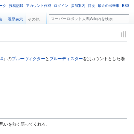
ーク
投稿記録
アカウント作成
ログイン
参加案内
目次
最近の出来事
BBS
検
集
履歴表示
その他
索
BX
』の
ブルーヴィクター
と
ブルーディスター
を別カウントとした場
の思いを熱く語ってくれる。