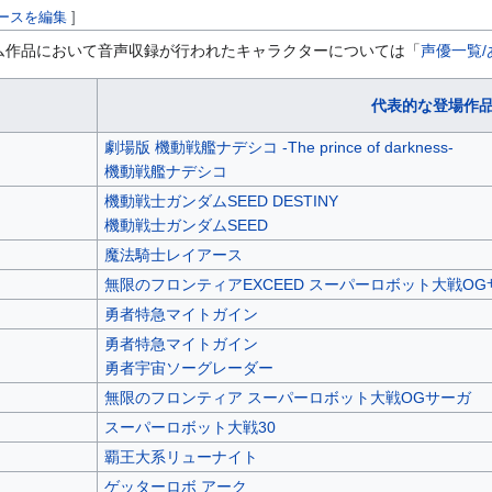
ースを編集
]
ム作品において音声収録が行われたキャラクターについては「
声優一覧/
代表的な登場作
劇場版 機動戦艦ナデシコ -The prince of darkness-
機動戦艦ナデシコ
機動戦士ガンダムSEED DESTINY
機動戦士ガンダムSEED
魔法騎士レイアース
無限のフロンティアEXCEED スーパーロボット大戦OG
勇者特急マイトガイン
勇者特急マイトガイン
勇者宇宙ソーグレーダー
無限のフロンティア スーパーロボット大戦OGサーガ
スーパーロボット大戦30
覇王大系リューナイト
ゲッターロボ アーク