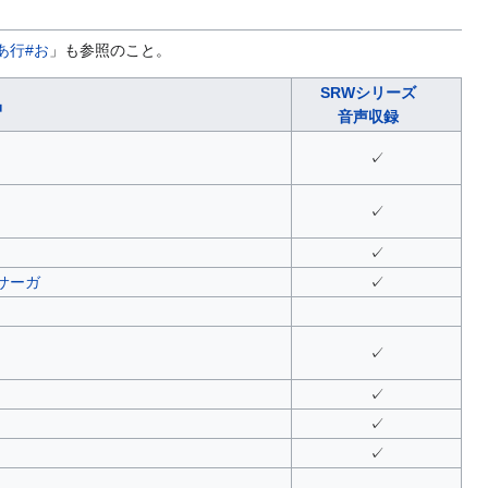
あ行#お
」も参照のこと。
SRWシリーズ
品
音声収録
✓
✓
✓
サーガ
✓
✓
✓
✓
✓