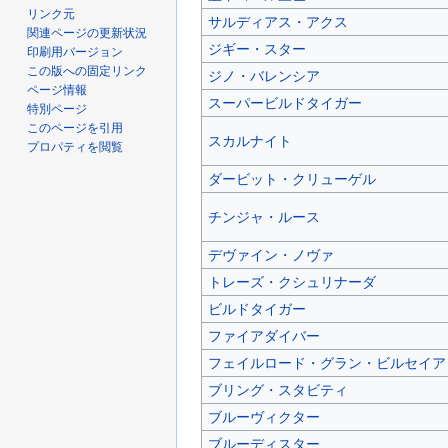
リンク元
サルディアス・アクス
関連ページの更新状況
ジギー・スター
印刷用バージョン
この版への固定リンク
ジノ・バレンシア
ページ情報
スーパービルドタイガー
特別ページ
このページを引用
スカルナイト
プロパティを閲覧
ダービット・クリューゲル
チンジャ・ルース
デヴァイン・ノヴァ
トレーズ・クシュリナーダ
ビルドタイガー
ファイアダイバー
フェイルロード・グラン・ビルセイア
ブリング・スタビティ
ブルーヴィクター
ブルーディスター