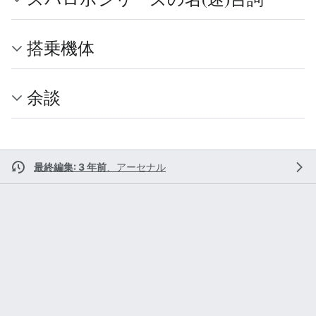
搭乗機体
余談
最終編集: 3 年前
、
アーセナル