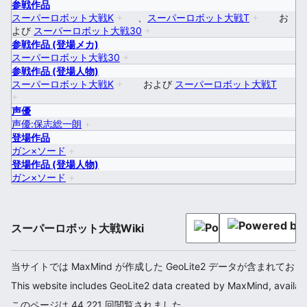
参戦作品
スーパーロボット大戦K
+
、
スーパーロボット大戦T
+
お
よび
スーパーロボット大戦30
+
参戦作品 (登場メカ)
スーパーロボット大戦30
+
参戦作品 (登場人物)
スーパーロボット大戦K
+
および
スーパーロボット大戦T
+
声優
声優:保志総一朗
+
登場作品
ガン×ソード
+
登場作品 (登場人物)
ガン×ソード
+
スーパーロボット大戦Wiki
当サイトでは MaxMind が作成した GeoLite2 データが含まれてお
This website includes GeoLite2 data created by MaxMind, availab
このページは 44,221 回閲覧されました。