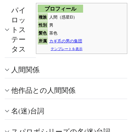
パイ
プロフィール
種族
人間（惑星El）
ロッ
性別
男
トス
髪色
茶色
テー
所属
カギ爪の男の集団
タス
テンプレートを表示
人間関係
他作品との人間関係
名(迷)台詞
スパロボシリーズの名(迷)台詞