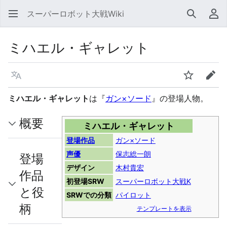
スーパーロボット大戦Wiki
検索
利
ミハエル・ギャレット
言語
ウォッチ
編集
ミハエル・ギャレット
は『
ガン×ソード
』の登場人物。
概要
ミハエル・ギャレット
登場作品
ガン×ソード
声優
保志総一朗
登場
デザイン
木村貴宏
作品
初登場SRW
スーパーロボット大戦K
と役
SRWでの分類
パイロット
柄
テンプレートを表示