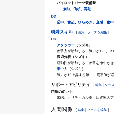
パイロットパーツ装備時
激励
、
信頼
、
再動
DD
必中
、
奮起
、
ひらめき
、
直感
、
集中
特殊スキル
[
編集
|
ソースを編集
]
DD
アタッカー
（シズキ）
攻撃力が増加する。気力が120、1
戦術分析（シズキ）
運動性が増加する。攻撃を命中させ
集中力
（シズキ）
気力が10上昇する毎に、照準値が
サポートアビリティ
[
編集
|
ソー
凶鳥の使い手
SSR。クリティカル率、回避率大
人間関係
[
編集
|
ソースを編集
]