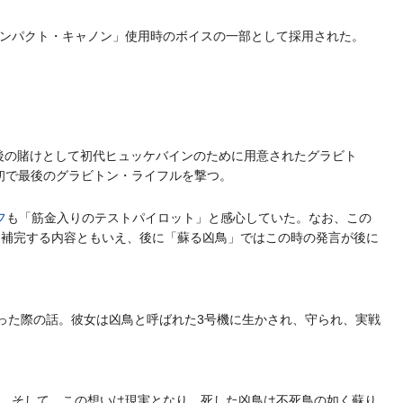
Gインパクト・キャノン」使用時のボイスの一部として採用された。
後の賭けとして初代ヒュッケバインのために用意されたグラビト
初で最後のグラビトン・ライフルを撃つ。
フ
も「筋金入りのテストパイロット」と感心していた。なお、この
て補完する内容ともいえ、後に「蘇る凶鳥」ではこの時の発言が後に
った際の話。彼女は凶鳥と呼ばれた3号機に生かされ、守られ、実戦
。そして、この想いは現実となり、死した凶鳥は不死鳥の如く蘇り