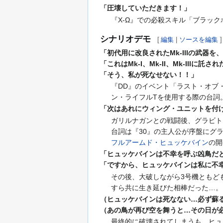
「圧壊していただきます！」
『X-Ω』での必殺スキル「ブラッ
シナリオデモ
[
編集
|
ソースを編集
]
「初代用に改良されたMk-IIIの武器を、
「これはMk-I、Mk-II、Mk-III
「そう、私が死なせない！！」
『DD』のイベント「ラスト・オブ
ン・ライフルTを使用する際の台詞
「次はあれにウィング・ユニットを付
ガリルナガンとの戦闘後、グラビト
台詞は『30』の主人公が序盤にグ
フルアームド・ヒュッケバイン
の開
「ヒュッケバインは不幸を呼ぶ凶鳥だ
「ですから、ヒュッケバインは私に不
その後、大破しながら3号機ともど
すら共に生き延びた相棒だった…。
（ヒュッケバインは死なない…必ず蘇
（あの鳥が再び空を舞うと…その日が
最終的に破壊されてしまうも、ヒュ