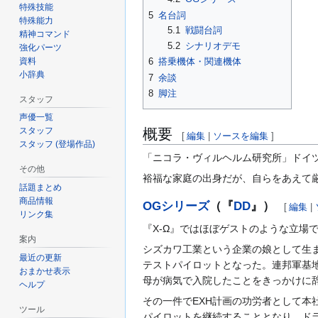
特殊技能
5
名台詞
特殊能力
5.1
戦闘台詞
精神コマンド
5.2
シナリオデモ
強化パーツ
資料
6
搭乗機体・関連機体
小辞典
7
余談
8
脚注
スタッフ
声優一覧
スタッフ
概要
[
編集
|
ソースを編集
]
スタッフ (登場作品)
「ニコラ・ヴィルヘルム研究所」ドイ
その他
裕福な家庭の出身だが、自らをあえて
話題まとめ
商品情報
OGシリーズ
（『
DD
』）
[
編集
|
リンク集
『X-Ω』ではほぼゲストのような立場
案内
シズカワ工業という企業の娘として生
最近の更新
テストパイロットとなった。連邦軍基
おまかせ表示
母が病気で入院したことをきっかけに
ヘルプ
その一件でEXH計画の功労者として本
ツール
パイロットを継続することとなり、ド