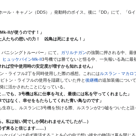
クホール・キャノン（DDS）」発動時のボイス。後に『DD』にて、「
Mk-IIが使うのです！」
に託された人たちの想いの力！ 凶鳥は死にません！」
・バニシングトルーパー」にて。
ガリルナガン
の強襲に押される中、最
。
ヒュッケバインMk-II
3号機では勝てないと悟る中、一矢報いる為に最
ければ空中使用時の安定度が増すかも知れません」
ン・ライフル2丁を同時使用した際の感想。これには
ルスラン・マカロ
ラビトン・ライフルの使用を躊躇していた件と
後継機
の追加装備につい
発に活かされたことになっている。
と…でも、3号機は私に仕事を与え、最後には私を守ってくれました」
幸ではなく、幸せをもたらしてくれた青い鳥なのです」
も生存し、ルスランに3号機を預ける際、ルスランが2つ嘘をついたと語
る。私は短い間でしか関われませんでしたが…）
必ず来ると信じます……）
ッケバインは必ず復活することを心の中で想い彼女の物語は幕を閉じる