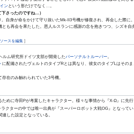
イン
という形だけでなく…。
て下さったのですね…）
り。自身が命をかけて守り抜いたMk-II3号機が修復され、再会した際
機とも再会を果たした。恩人ルスランに感謝の念を抱きつつ、シズキ自
ソースを編集
]
ルヘルム研究所ドイツ支部が開発した
パーソナルトルーパー
。
ト
に配備されたヴェルトのタイプRとは異なり、彼女のタイプLはそのま
て存在のみ触れられていた3号機。
るために寺田Pが考案したキャラクター。様々な事情から『X-Ω』に先
ャラクターの中では唯一出典が『スーパーロボット大戦OG』となってい
に関連した設定となっている。