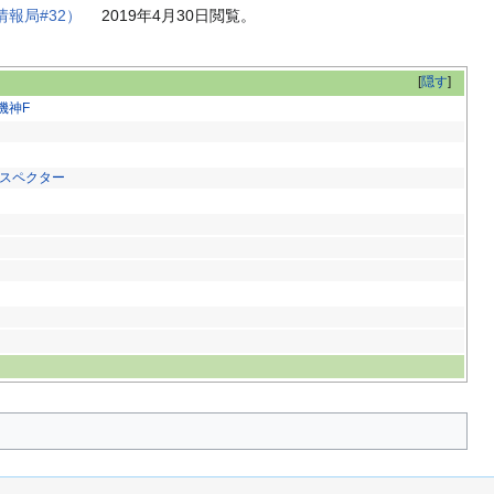
報局#32）
2019年4月30日閲覧。
[
隠す
]
機神F
スペクター