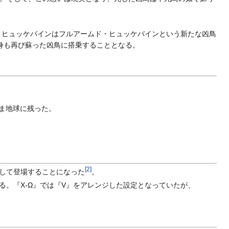
に。ヒュッケバインはフルアームド・ヒュッケバインという新たな凶鳥
身も再び蘇った凶鳥に搭乗することとなる。
ま地球に残った。
[
2
]
行して登場することになった
。
る。『X-Ω』では『V』をアレンジした設定となっていたが、