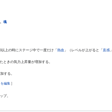
、
魂
50以上の時にステージ中で一度だけ「
熱血
」（レベルが上がると「
直感
たときの気力上昇量が増加する。
増加する。
スを編集
]
アップ。