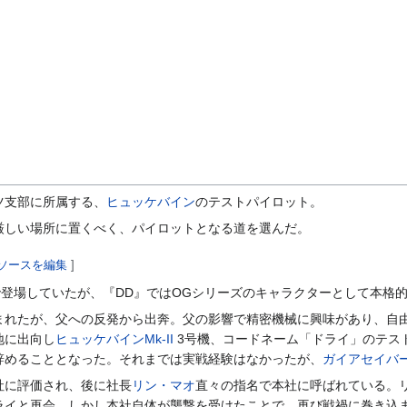
ツ支部に所属する、
ヒュッケバイン
のテストパイロット。
厳しい場所に置くべく、パイロットとなる道を選んだ。
ソースを編集
]
で登場していたが、『DD』ではOGシリーズのキャラクターとして本格
まれたが、父への反発から出奔。父の影響で精密機械に興味があり、自
地に出向し
ヒュッケバインMk-II
3号機、コードネーム「ドライ」のテス
辞めることとなった。それまでは実戦経験はなかったが、
ガイアセイバ
社に評価され、後に社長
リン・マオ
直々の指名で本社に呼ばれている。
ライと再会。しかし本社自体が襲撃を受けたことで、再び戦禍に巻き込