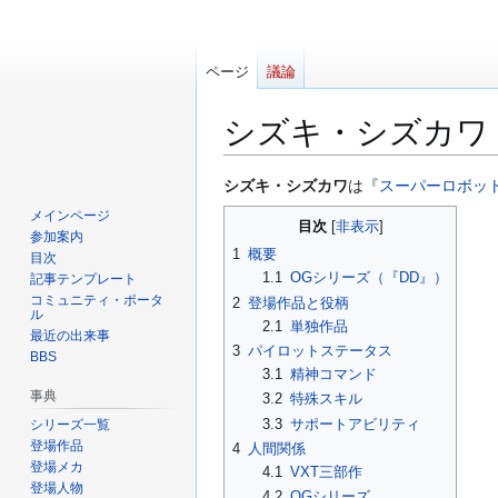
ページ
議論
シズキ・シズカワ
ナ
検
シズキ・シズカワ
は『
スーパーロボット
ビ
索
メインページ
目次
ゲ
に
参加案内
1
概要
ー
移
目次
1.1
OGシリーズ（『DD』）
記事テンプレート
シ
動
コミュニティ・ポータ
2
登場作品と役柄
ョ
ル
2.1
単独作品
ン
最近の出来事
3
パイロットステータス
に
BBS
3.1
精神コマンド
移
事典
3.2
特殊スキル
動
3.3
サポートアビリティ
シリーズ一覧
登場作品
4
人間関係
登場メカ
4.1
VXT三部作
登場人物
4.2
OGシリーズ