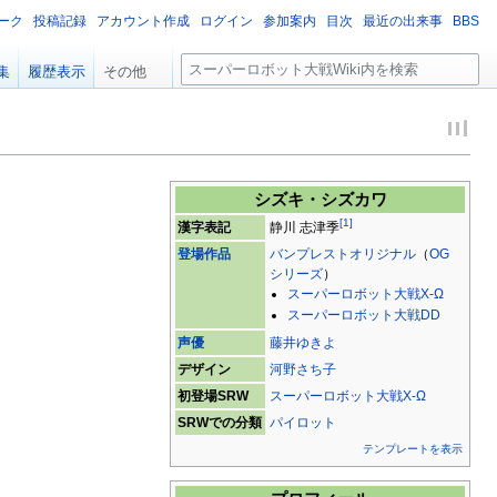
ーク
投稿記録
アカウント作成
ログイン
参加案内
目次
最近の出来事
BBS
検
集
履歴表示
その他
索
シズキ・シズカワ
[
1
]
漢字表記
静川 志津季
登場作品
バンプレストオリジナル
（
OG
シリーズ
）
スーパーロボット大戦X-Ω
スーパーロボット大戦DD
声優
藤井ゆきよ
デザイン
河野さち子
初登場SRW
スーパーロボット大戦X-Ω
SRWでの分類
パイロット
テンプレートを表示