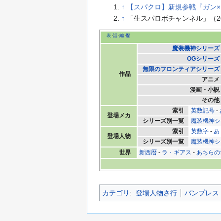
↑
【スパクロ】新規参戦『ガン×
↑
「生スパロボチャンネル」（20
表
話
編
歴
魔装機神シリーズ
OGシリーズ
無限のフロンティアシリーズ
作品
アニメ
漫画・小説
その他
索引
英数記号
-
登場メカ
シリーズ別一覧
魔装機神シ
索引
英数字
-
あ
登場人物
シリーズ別一覧
魔装機神シ
世界
新西暦
-
ラ・ギアス
-
あちらの
カテゴリ
:
登場人物さ行
バンプレス