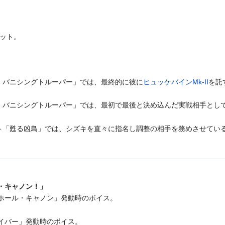
ット。
・バニシングトルーパー」では、最終的に彼に
ヒュッケバインMk-II
を託
・バニシングトルーパー」では、最初で最後と決め込んだ実戦相手とし
ト「甦る凶鳥」では、シズキを直々に指名し調整の相手を務めさせてい
・キャノン！」
クホール・キャノン」発動時のボイス。
セイバー」発動時のボイス。