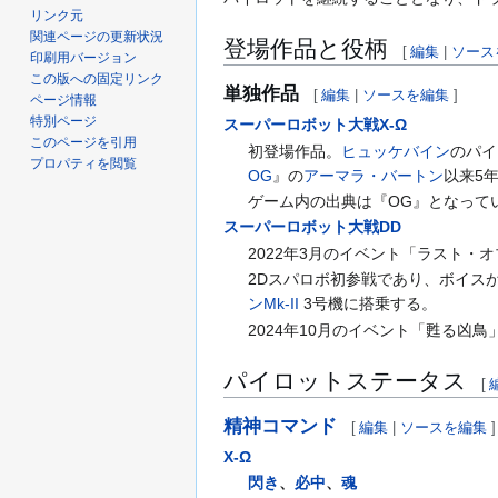
リンク元
関連ページの更新状況
登場作品と役柄
[
編集
|
ソース
印刷用バージョン
この版への固定リンク
単独作品
[
編集
|
ソースを編集
]
ページ情報
特別ページ
スーパーロボット大戦X-Ω
このページを引用
初登場作品。
ヒュッケバイン
のパイ
プロパティを閲覧
OG
』の
アーマラ・バートン
以来5
ゲーム内の出典は『OG』となって
スーパーロボット大戦DD
2022年3月のイベント「ラスト・
2Dスパロボ初参戦であり、ボイス
ンMk-II
3号機に搭乗する。
2024年10月のイベント「甦る
パイロットステータス
[
精神コマンド
[
編集
|
ソースを編集
]
X-Ω
閃き
、
必中
、
魂