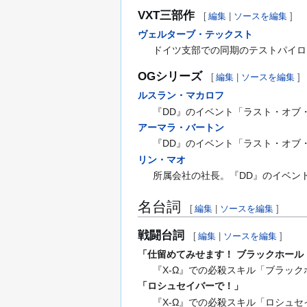
VXT三部作
[
編集
|
ソースを編集
]
ヴェルターブ・テックスト
ドイツ支部での同期のテストパイロ
OGシリーズ
[
編集
|
ソースを編集
]
ルスラン・マカロフ
『DD』のイベント「ラスト・オブ
アーマラ・バートン
『DD』のイベント「ラスト・オブ
リン・マオ
所属会社の社長。『DD』のイベン
名台詞
[
編集
|
ソースを編集
]
戦闘台詞
[
編集
|
ソースを編集
]
「仕留めてみせます！ ブラックホール
『X-Ω』での必殺スキル「ブラッ
「ロシュセイバーで！」
『X-Ω』での必殺スキル「ロシュ