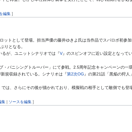
を編集
]
ロットとして登場。担当声優の藤井ゆきよ氏は当作品でスパロボ初参加
年ぶりとなる。
いるが、ユニットシナリオでは『
V
』のスピンオフに近い設定となって
オブ・バニシングトルーパー」にて参戦。2.5周年記念キャンペーンの一
が新規収録されている。シナリオは『
第2次OG
』の第21話「黒焔の狩
凶鳥」では、さらにその後が描かれており、模擬戦の相手として敵側でも登
編集
|
ソースを編集
]