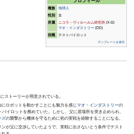
プロフィール
種族
地球人
性別
女
所属
ニコラ・ヴィルヘルム研究所
(X-Ω)
マオ・インダストリー
(DD)
役職
テストパイロット
テンプレートを表示
的にストーリーが用意されている。
由にロボットを動かすことにも魅力を感じ
マオ・インダストリー
の
トパイロットを務めていた。しかし、父に居場所を突き止められ、
ーズ
の襲撃から機体を守るために初の実戦を経験することになる。
リンが父に交渉していたようで、実戦に出さないとう条件でテスト
まれる。