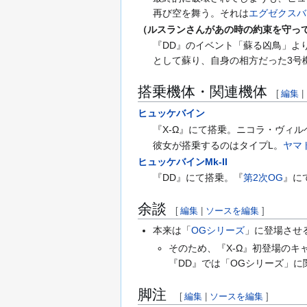
再び空を舞う。それは
エグゼクスバ
（ルスランさんがあの時の約束を守っ
『DD』のイベント「蘇る凶鳥」よ
として蘇り、自身の相方だった3号
搭乗機体・関連機体
[
編集
|
ヒュッケバイン
『X-Ω』にて搭乗。ニコラ・ヴィ
彼女が搭乗するのはタイプL。
ヤマ
ヒュッケバインMk-II
『DD』にて搭乗。『
第2次OG
』に
余談
[
編集
|
ソースを編集
]
本来は「
OGシリーズ
」に登場させ
そのため、『X-Ω』初登場のキ
『DD』では「OGシリーズ」
脚注
[
編集
|
ソースを編集
]