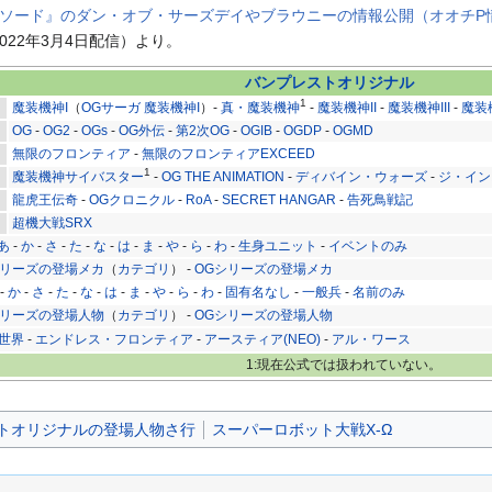
ソード』のダン・オブ・サーズデイやブラウニーの情報公開（オオチP情
22年3月4日配信）より。
バンプレストオリジナル
1
魔装機神I
（
OGサーガ 魔装機神I
）-
真・魔装機神
-
魔装機神II
-
魔装機神III
-
魔装
OG
-
OG2
-
OGs
-
OG外伝
-
第2次OG
-
OGIB
-
OGDP
-
OGMD
無限のフロンティア
-
無限のフロンティアEXCEED
1
魔装機神サイバスター
-
OG THE ANIMATION
-
ディバイン・ウォーズ
-
ジ・イン
龍虎王伝奇
-
OGクロニクル
-
RoA
-
SECRET HANGAR
-
告死鳥戦記
超機大戦SRX
あ
-
か
-
さ
-
た
-
な
-
は
-
ま
-
や
-
ら
-
わ
-
生身ユニット
-
イベントのみ
リーズの登場メカ
（
カテゴリ
） -
OGシリーズの登場メカ
-
か
-
さ
-
た
-
な
-
は
-
ま
-
や
-
ら
-
わ
-
固有名なし
-
一般兵
-
名前のみ
リーズの登場人物
（
カテゴリ
） -
OGシリーズの登場人物
世界
-
エンドレス・フロンティア
-
アースティア(NEO)
-
アル・ワース
1:現在公式では扱われていない。
トオリジナルの登場人物さ行
スーパーロボット大戦X-Ω