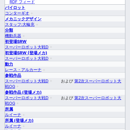
RDF フィード
パイロット
コンターギオ
+
メカニックデザイン
スタッフ:大輪充
+
分類
機動兵器
+
初登場SRW
スーパーロボット大戦D
+
初登場SRW (登場メカ)
スーパーロボット大戦D
+
動力
レース・アルカーナ
+
参戦作品
スーパーロボット大戦D
+
および
第2次スーパーロボット大
戦OG
+
参戦作品 (登場メカ)
スーパーロボット大戦D
+
および
第2次スーパーロボット大
戦OG
+
所属
ルイーナ
+
所属 (登場メカ)
ルイーナ
+