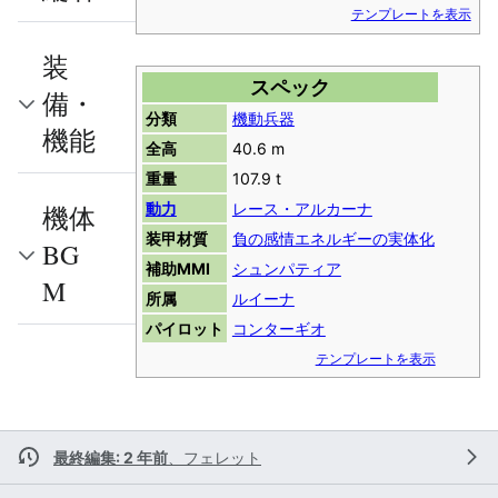
テンプレートを表示
装
スペック
備・
分類
機動兵器
機能
全高
40.6 m
重量
107.9 t
動力
レース・アルカーナ
機体
装甲材質
負の感情エネルギーの実体化
BG
補助MMI
シュンパティア
M
所属
ルイーナ
パイロット
コンターギオ
テンプレートを表示
最終編集: 2 年前
、
フェレット