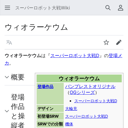
スーパーロボット大戦Wiki
検索
利
ウィオラーケウム
言語
ウォッチ
編集
ウィオラーケウム
は『
スーパーロボット大戦D
』の
登場メ
カ
。
概要
ウィオラーケウム
バンプレストオリジナル
登場作品
（
OGシリーズ
）
登場
スーパーロボット大戦D
作品
デザイン
大輪充
と操
初登場SRW
スーパーロボット大戦D
縦者
SRWでの分類
機体