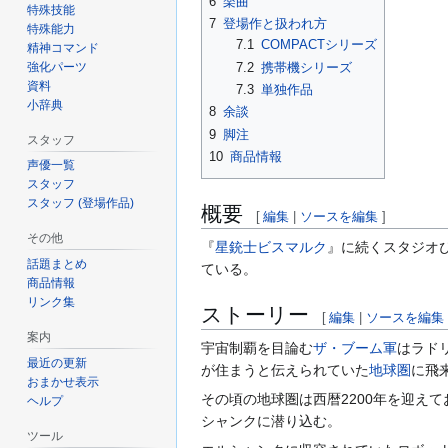
6
楽曲
特殊技能
7
登場作と扱われ方
特殊能力
7.1
COMPACTシリーズ
精神コマンド
強化パーツ
7.2
携帯機シリーズ
資料
7.3
単独作品
小辞典
8
余談
9
脚注
スタッフ
10
商品情報
声優一覧
スタッフ
スタッフ (登場作品)
概要
[
編集
|
ソースを編集
]
その他
『
星銃士ビスマルク
』に続くスタジオ
話題まとめ
ている。
商品情報
リンク集
ストーリー
[
編集
|
ソースを編集
案内
宇宙制覇を目論む
ザ・ブーム軍
はラド
最近の更新
が住まうと伝えられていた
地球圏
に飛
おまかせ表示
その頃の地球圏は西暦2200年を迎え
ヘルプ
シャンクに潜り込む。
ツール