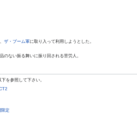
、
ザ・ブーム軍
に取り入って利用しようとした。
品のない振る舞いに振り回される苦労人。
以下を参照して下さい。
CT2
間限定