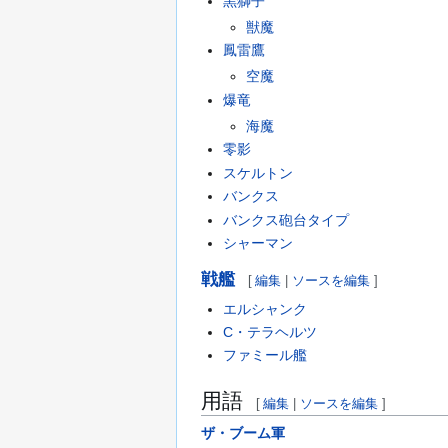
黒獅子
獣魔
鳳雷鷹
空魔
爆竜
海魔
零影
スケルトン
バンクス
バンクス砲台タイプ
シャーマン
戦艦
[
編集
|
ソースを編集
]
エルシャンク
C・テラヘルツ
ファミール艦
用語
[
編集
|
ソースを編集
]
ザ・ブーム軍