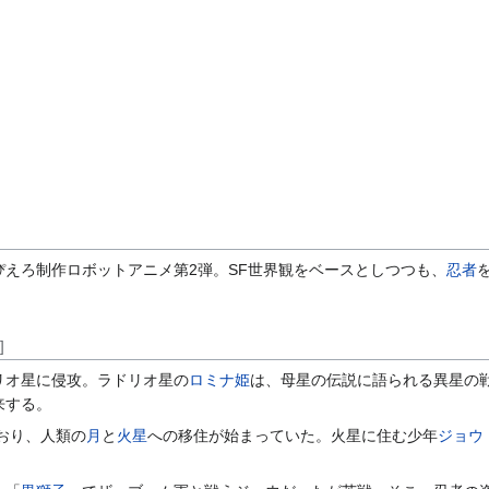
ぴえろ制作ロボットアニメ第2弾。SF世界観をベースとしつつも、
忍者
]
リオ星に侵攻。ラドリオ星の
ロミナ姫
は、母星の伝説に語られる異星の
来する。
ており、人類の
月
と
火星
への移住が始まっていた。火星に住む少年
ジョウ