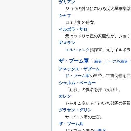
ダミアン
ジョウの仲間に加わる反火星軍集落
シャフ
ロミナ姫の侍女。
イルボラ・サロ
元はラドリオ星の家臣だが、ジョウ
ガメラン
エルシャンク
指揮官。元はイルボラ
ザ・ブーム軍
[
編集
|
ソースを編集
]
アネックス・ザブーム
ザ・ブーム軍
の皇帝。宇宙制覇を目
シャルム・ベーカー
「紅影」の異名を持つ女戦士。
カレン
シャルム率いるくのいち部隊の隊員
グラサン・グリン
ザ･ブーム軍の士官。
ザ・ブーム兵
ザ・ブーム軍の
一般兵
。