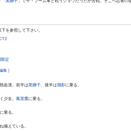
ト「
黒獅子
」でザ・ブーム軍と戦うジョウだったが苦戦。そこへ忍者の
以下を参照して下さい。
CT2
間限定
編集
]
熱血漢。前半は
黒獅子
、後半は
飛影
に乗る。
く少女。
鳳雷鷹
に乗る。
に乗る。
ね備えている。