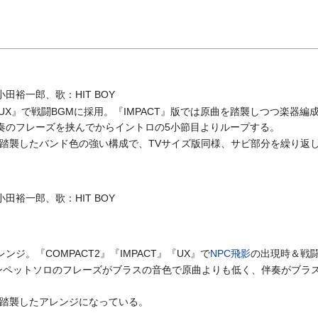
裕一郎、歌：HIT BOY
T』『UX』で戦闘BGMに採用。『IMPACT』版では原曲を踏襲しつつ
奏のフレーズを挟んでからイントロの5小節目よりループする。
ま踏襲したバンド色の強い構成で、TVサイズ版同様、サビ部分を繰り返
裕一郎、歌：HIT BOY
ジ。『COMPACT2』『IMPACT』『UX』で
NPC
飛影
の出現時＆戦闘
トランペットソロのフレーズがブラスの音色で原曲よりも低く、伴奏がブ
ま踏襲したアレンジになっている。