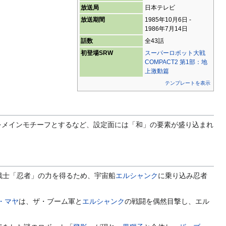
放送局
日本テレビ
放送期間
1985年10月6日 -
1986年7月14日
話数
全43話
初登場SRW
スーパーロボット大戦
COMPACT2 第1部：地
上激動篇
テンプレートを表示
をメインモチーフとするなど、設定面には「和」の要素が盛り込まれ
戦士「忍者」の力を得るため、宇宙船
エルシャンク
に乗り込み忍者
・マヤ
は、ザ・ブーム軍と
エルシャンク
の戦闘を偶然目撃し、エル