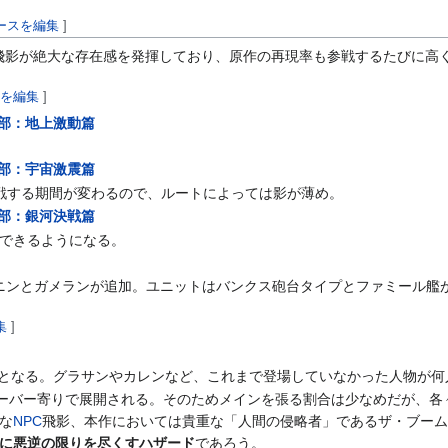
ースを編集
]
飛影が絶大な存在感を発揮しており、原作の再現率も参戦するたびに高
スを編集
]
1部：地上激動篇
2部：宇宙激震篇
戦する期間が変わるので、ルートによっては影が薄め。
3部：銀河決戦篇
できるようになる。
ローニンとガメランが追加。ユニットはバンクス砲台タイプとファミール
集
]
の参戦となる。グラサンやカレンなど、これまで登場していなかった人物
スオーバー寄りで展開される。そのためメインを張る割合は少なめだが、
な
NPC
飛影、本作においては貴重な「人間の侵略者」であるザ・ブー
に悪逆の限りを尽くすハザード
であろう。