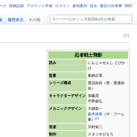
ーク
投稿記録
アカウント作成
ログイン
参加案内
目次
最近の出来事
BBS
検
集
履歴表示
その他
索
忍者戦士飛影
読み
にんじゃせんし とびか
げ
監督
案納正美
シリーズ構成
渡辺由自（現：渡邉由
自）
キャラクターデザイン
加藤茂
平野俊弘
メカニックデザイン
大畑晃一
森木靖泰
（ザ・ブーム
[
1
]
軍）
音楽
川村栄二
制作
スタジオぴえろ