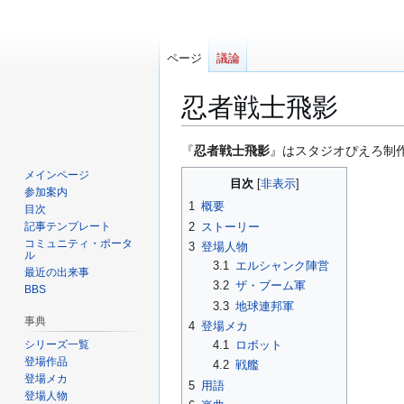
ページ
議論
忍者戦士飛影
ナ
検
『
忍者戦士飛影
』はスタジオぴえろ制
ビ
索
メインページ
目次
ゲ
に
参加案内
1
概要
ー
移
目次
2
ストーリー
記事テンプレート
シ
動
コミュニティ・ポータ
3
登場人物
ョ
ル
3.1
エルシャンク陣営
ン
最近の出来事
3.2
ザ・ブーム軍
に
BBS
3.3
地球連邦軍
移
事典
4
登場メカ
動
シリーズ一覧
4.1
ロボット
登場作品
4.2
戦艦
登場メカ
5
用語
登場人物