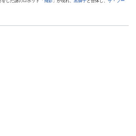
姿をした謎のロボット「
飛影
」が現れ、
黒獅子
と合体し、
ザ・ブー