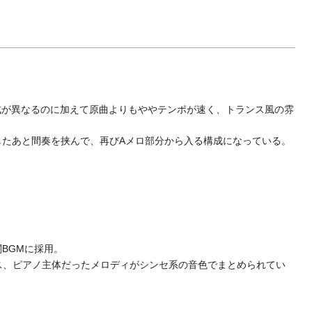
楽器編成が異なるのに加えて原曲よりもややテンポが速く、トランス風の雰
したあと間奏を挟んで、再びAメロ部分から入る構成になっている。
BGMに採用。
ラス、ピアノ主体だったメロディがシンセ系の音色でまとめられてい