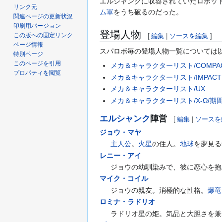
エルシャンクに収容されていたロボッ
リンク元
ム軍
をうち破るのだった。
関連ページの更新状況
印刷用バージョン
登場人物
この版への固定リンク
[
編集
|
ソースを編集
]
ページ情報
スパロボ毎の登場人物一覧については
特別ページ
このページを引用
メカ＆キャラクターリスト/COMPA
プロパティを閲覧
メカ＆キャラクターリスト/IMPACT
メカ＆キャラクターリスト/UX
メカ＆キャラクターリスト/X-Ω/期
エルシャンク
陣営
[
編集
|
ソースを
ジョウ・マヤ
主人公
。
火星
の住人。
地球
を夢見る
レニー・アイ
ジョウの幼馴染みで、彼に恋心を抱
マイク・コイル
ジョウの親友。消極的な性格。
爆竜
ロミナ・ラドリオ
ラドリオ星の姫。気品と大胆さを兼