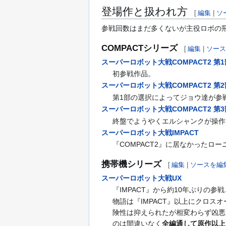
登場作と扱われ方
[
編集
|
ソ
参戦回数はまだ多くないが主役ロボの
COMPACTシリーズ
[
編集
|
ソー
スーパーロボット大戦COMPACT2 第
初参戦作品。
スーパーロボット大戦COMPACT2 第
第1部の選択によってジョウ達が参
スーパーロボット大戦COMPACT2 第
終盤でようやくエルシャンクが操作
スーパーロボット大戦IMPACT
『COMPACT2』に居なかった
携帯機シリーズ
[
編集
|
ソースを編
スーパーロボット大戦UX
『IMPACT』から約10年ぶり
物語は『IMPACT』以上にクロ
険性は抑えられたが相変わらず凶悪
のは間違いなく
全編通して原作以上