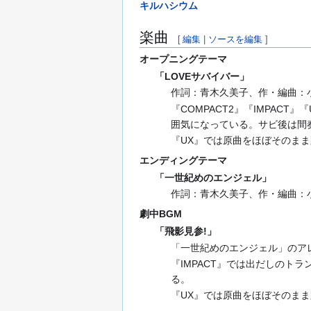
キルハシウム
楽曲
[
編集
|
ソースを編集
]
オープニングテーマ
「LOVEサバイバー」
作詞：青木久美子、作・編曲：小田
『COMPACT2』『IMPAC
囲気になっている。サビ後は間
『UX』では原曲をほぼそのま
エンディングテーマ
「一世紀めのエンジェル」
作詞：青木久美子、作・編曲：小田
劇中BGM
「飛影見参!」
「一世紀めのエンジェル」のアレン
『IMPACT』では出だしの
る。
『UX』では原曲をほぼそのま