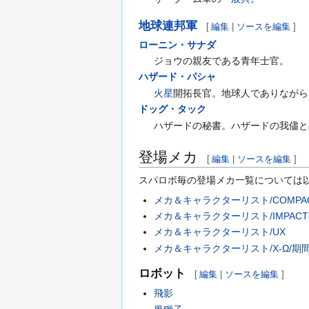
地球連邦軍
[
編集
|
ソースを編集
]
ローニン・サナダ
ジョウの親友である青年士官。
ハザード・パシャ
火星
開拓長官。地球人でありながら
ドッグ・タック
ハザードの秘書。ハザードの我儘と
登場メカ
[
編集
|
ソースを編集
]
スパロボ毎の登場メカ一覧については
メカ＆キャラクターリスト/COMPA
メカ＆キャラクターリスト/IMPACT
メカ＆キャラクターリスト/UX
メカ＆キャラクターリスト/X-Ω/期
ロボット
[
編集
|
ソースを編集
]
飛影