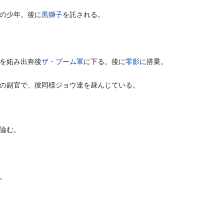
の少年。後に
黒獅子
を託される。
を妬み出奔後
ザ・ブーム軍
に下る。後に
零影
に搭乗。
の副官で、彼同様ジョウ達を疎んじている。
論む。
。