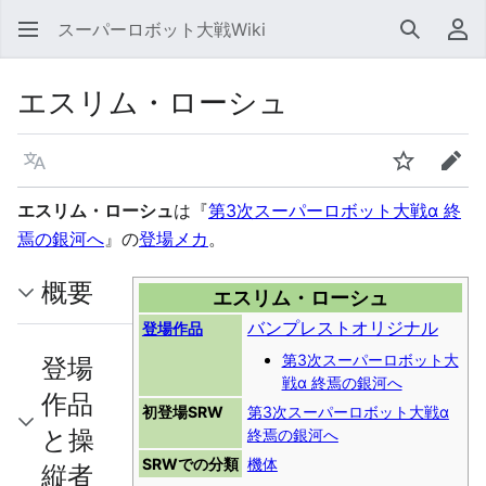
スーパーロボット大戦Wiki
検索
利
エスリム・ローシュ
言語
ウォッチ
編集
エスリム・ローシュ
は『
第3次スーパーロボット大戦α 終
焉の銀河へ
』の
登場メカ
。
概要
エスリム・ローシュ
バンプレストオリジナル
登場作品
第3次スーパーロボット大
登場
戦α 終焉の銀河へ
作品
初登場SRW
第3次スーパーロボット大戦α
と操
終焉の銀河へ
SRWでの分類
機体
縦者