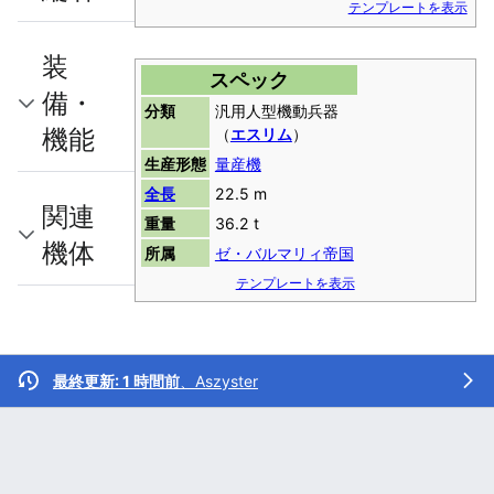
テンプレートを表示
装
スペック
備・
分類
汎用人型機動兵器
機能
（
エスリム
）
生産形態
量産機
全長
22.5 m
関連
重量
36.2 t
機体
所属
ゼ・バルマリィ帝国
テンプレートを表示
最終更新: 1 時間前
、
Aszyster