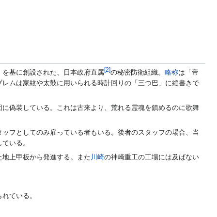
[
2
]
」を基に創設された、日本政府直属
の秘密防衛組織。
略称
は「帝
ブレムは家紋や太鼓に用いられる時計回りの「三つ巴」に縦書きで
団に偽装している。これは古来より、荒れる霊魂を鎮めるのに歌舞
タッフとしてのみ雇っている者もいる。後者のスタッフの場合、当
している。
た地上甲板から発進する。また
川崎
の神崎重工の工場には及ばない
られている。