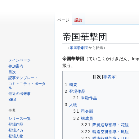
ページ
議論
帝国華撃団
（
帝国歌劇団
から転送）
ナ
検
帝国華撃団
（ていこくかげきだん、Imperial
メインページ
ビ
索
扱う。
参加案内
ゲ
に
目次
目次
記事テンプレート
ー
移
コミュニティ・ポータ
1
概要
シ
動
ル
2
登場作品
ョ
最近の出来事
2.1
単独作品
ン
BBS
3
人物
に
事典
3.1
司令部
移
3.2
構成員
シリーズ一覧
動
登場作品
3.2.1
降魔迎撃部隊・花組
登場メカ
3.2.2
輸送空挺部隊・風組
登場人物
3.2.3
隠密行動部隊・月組