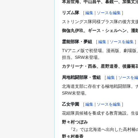
本居世海、中山昌平、暮鏡一、加集丈
リズム隊
[
編集
|
ソースを編集
]
ストリングス隊同様ブラス隊の後方支
御伽丸伊玖、ギース・シェルヘン、瀧
霊能部隊・夢組
[
編集
|
ソースを編集
]
TVアニメ版で初登場。漫画版、劇場
担当。SRW未登場。
カテリーナ・西条、星野道香、後藤菊
局地戦闘部隊・雪組
[
編集
|
ソースを
北海道支部に存在する極地戦闘部隊。ナ
SRW未登場。
乙女学園
[
編集
|
ソースを編集
]
花組隊員候補を養成する教育施設。生
野々村つぼみ
『2』では北海道へ出向した高村椿
野々村春香