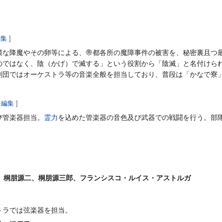
編集
]
模な降魔やその卵等による、帝都各所の魔障事件の被害を、秘密裏且つ
のではなく、陰（かげ）で滅する」という役割から「陰滅」と名付けら
劇団ではオーケストラ等の音楽全般を担当しており、普段は「かなで寮
を編集
]
び管楽器担当。
霊力
を込めた管楽器の音色及び武器での戦闘を行う。部
ハ、桐朋源二、桐朋源三郎、フランシスコ・ルイス・アストルガ
トラでは弦楽器を担当。