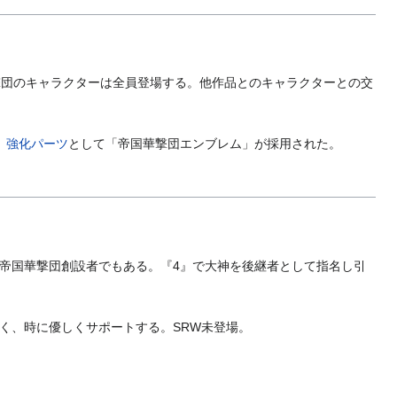
撃団のキャラクターは全員登場する。他作品とのキャラクターとの交
。
強化パーツ
として「帝国華撃団エンブレム」が採用された。
帝国華撃団創設者でもある。『4』で大神を後継者として指名し引
く、時に優しくサポートする。SRW未登場。