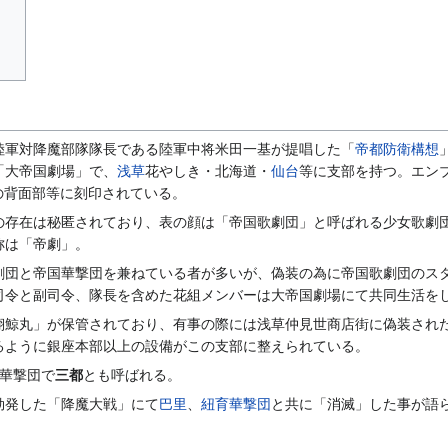
陸軍対降魔部隊隊長である陸軍中将米田一基が提唱した「
帝都防衛構想
「大帝国劇場」で、
浅草
花やしき・北海道・
仙台
等に支部を持つ。エン
の背面部等に刻印されている。
の存在は秘匿されており、表の顔は「帝国歌劇団」と呼ばれる少女歌劇
称は「帝劇」。
劇団と帝国華撃団を兼ねている者が多いが、偽装の為に帝国歌劇団のス
司令と副司令、隊長を含めた花組メンバーは大帝国劇場にて共同生活を
翔鯨丸」が保管されており、有事の際には浅草仲見世商店街に偽装され
るように銀座本部以上の設備がこの支部に整えられている。
の華撃団で
三都
とも呼ばれる。
勃発した「降魔大戦」にて
巴里
、
紐育華撃団
と共に「消滅」した事が語