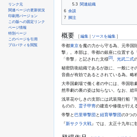
5.3
関連組織
リンク元
関連ページの更新状況
6
余談
印刷用バージョン
7
脚注
この版への固定リンク
ページ情報
特別ページ
概要
[
編集
|
ソースを編集
]
このページを引用
プロパティを閲覧
帝都
東京
を魔の力から守る為、元帝国
撃」。本部は、帝都の銀座に位置する
[
3
]
「帝撃」と記された文様
。
光武二式
秘密防衛組織であるが故に、一般にそ
音曲が有効であるとされている為。略
大帝国劇場で働く者の中には、帝国歌
然帝劇の裏の姿は知らない。なお、総
浅草花やしきの支部には武装飛行船「
ものの、
霊子甲冑
の建造や修復が行え
帝撃と
巴里華撃団
と
紐育華撃団
の3つ
『
新サクラ大戦
』では、太正十九年に