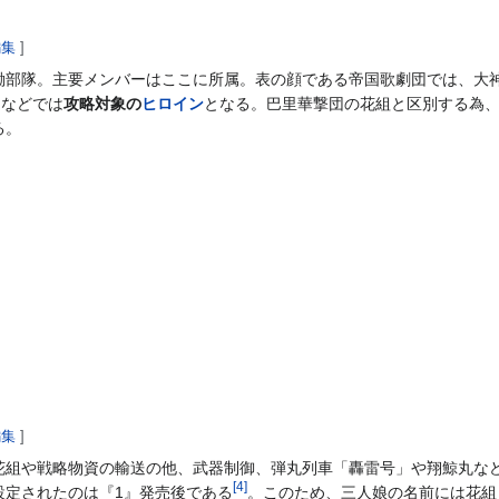
編集
]
働部隊。主要メンバーはここに所属。表の顔である帝国歌劇団では、大
』などでは
攻略対象の
ヒロイン
となる。巴里華撃団の花組と区別する為
る。
編集
]
花組や戦略物資の輸送の他、武器制御、弾丸列車「轟雷号」や翔鯨丸な
[
4
]
設定されたのは『1』発売後である
。このため、三人娘の名前には花組