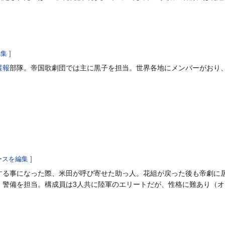
編集
]
諜報
部隊。帝国歌劇団では主に黒子を担当。世界各地にメンバーがおり
ースを編集
]
する事になった際、米田が呼び寄せた助っ人。花組が戻った後も帝劇に
・警備を担当。構成員は3人共に陸軍のエリートだが、性格に難あり（