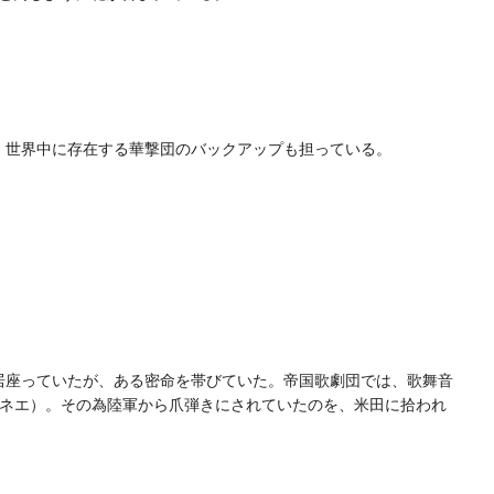
、世界中に存在する華撃団のバックアップも担っている。
居座っていたが、ある密命を帯びていた。帝国歌劇団では、歌舞音
オネエ）。その為陸軍から爪弾きにされていたのを、米田に拾われ