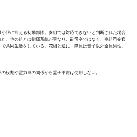
最小限に抑える初動部隊。奏組では対応できないと判断された場合
れた。他の組とは指揮系統が異なり、副司令ではなく、奏組司令官
」で共同生活をしている。花組と逆に、隊員は音子以外全員男性。
隊の役割や霊力量の関係から霊子甲冑は使用しない。