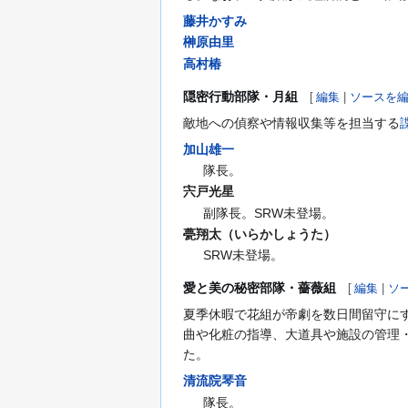
藤井かすみ
榊原由里
高村椿
隠密行動部隊・月組
[
編集
|
ソースを
敵地への偵察や情報収集等を担当する
加山雄一
隊長。
宍戸光星
副隊長。SRW未登場。
甍翔太（いらかしょうた）
SRW未登場。
愛と美の秘密部隊・薔薇組
[
編集
|
ソ
夏季休暇で花組が帝劇を数日間留守に
曲や化粧の指導、大道具や施設の管理
た。
清流院琴音
隊長。