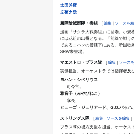
太田斧彦
丘菊之丞
魔障陰滅部隊・奏組
[
編集
|
ソースを
漫画『サクラ大戦奏組』に登場。小規
には花組の出番となる。「前線で戦う
であるヨハンの管轄下にある。帝国歌
SRW未登場。
マエストロ・ブラス隊
[
編集
|
ソース
実働担当。オーケストラでは指揮者及
ヨハン・シベリウス
司令官。
雅音子（みやびねこ）
隊長。
ヒューゴ・ジュリアード、G.O.バッ
ストリングス隊
[
編集
|
ソースを編集
]
ブラス隊の後方支援を担当。オーケス