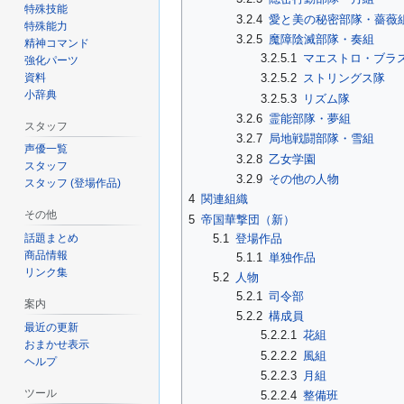
特殊技能
3.2.4
愛と美の秘密部隊・薔薇
特殊能力
3.2.5
魔障陰滅部隊・奏組
精神コマンド
3.2.5.1
マエストロ・ブラ
強化パーツ
資料
3.2.5.2
ストリングス隊
小辞典
3.2.5.3
リズム隊
3.2.6
霊能部隊・夢組
スタッフ
3.2.7
局地戦闘部隊・雪組
声優一覧
3.2.8
乙女学園
スタッフ
3.2.9
その他の人物
スタッフ (登場作品)
4
関連組織
その他
5
帝国華撃団（新）
5.1
登場作品
話題まとめ
商品情報
5.1.1
単独作品
リンク集
5.2
人物
5.2.1
司令部
案内
5.2.2
構成員
最近の更新
5.2.2.1
花組
おまかせ表示
5.2.2.2
風組
ヘルプ
5.2.2.3
月組
ツール
5.2.2.4
整備班