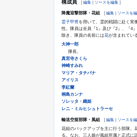
構成員
[
編集
|
ソースを編集
]
降魔迎撃部隊・花組
[
編集
|
ソースを
霊子甲冑
を用いて、霊的戦闘に赴く実
性。隊員は全員『1』及び『2』、『4
除き、隊員の名前には
花
が含まれてい
大神一郎
隊長。
真宮寺さくら
神崎すみれ
マリア・タチバナ
アイリス
李紅蘭
桐島カンナ
ソレッタ・織姫
レニ・ミルヒシュトラーセ
輸送空挺部隊・風組
[
編集
|
ソースを
花組のバックアップを主に行う部隊。
る。なお、三人娘が風組所属と正式に