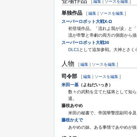
登場作品
[
編集
|
ソースを編集
]
単独作品
[
編集
|
ソースを編集
]
スーパーロボット大戦X-Ω
初登場作品。「流れよ我が涙」と「
流が帝撃と帝劇の両方の側面から描
スーパーロボット大戦30
DLC1
として追加参戦。大神とさく
人物
[
編集
|
ソースを編集
]
司令部
[
編集
|
ソースを編集
]
米田一基
（よねだいっき）
数々の武勲を立てた猛将として知ら
退。
藤枝あやめ
米田の秘書で、帝国華撃団副司令及
藤枝かえで
あやめの妹。ある事情であやめが抜