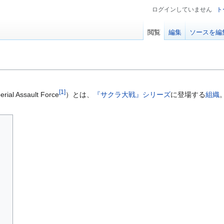
ログインしていません
ト
閲覧
編集
ソースを編
[
1
]
 Assault Force
）とは、
『サクラ大戦』シリーズ
に登場する
組織