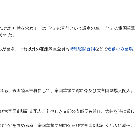
失われた時を求めて」は『4』の直前という設定の為、『4』の帝国華
かれた。
らが登場。それ以外の花組隊員全員も
特殊戦闘台詞
などで
名前のみ登場
れる、帝国陸軍中将にして、帝国華撃団総司令及び大帝国劇場支配人。
び大帝国劇場副支配人。花やしき支部の支部長も兼任。大神を時に厳し
けた穴を埋める為、帝国華撃団副司令及び大帝国劇場副支配人に就任。