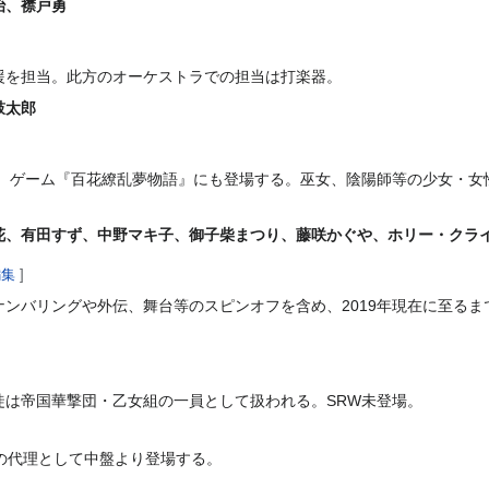
治、襟戸勇
援を担当。此方のオーケストラでの担当は打楽器。
鼓太郎
版、ゲーム『百花繚乱夢物語』にも登場する。巫女、陰陽師等の少女・女
花、有田すず、中野マキ子、御子柴まつり、藤咲かぐや、ホリー・クラ
編集
]
ンバリングや外伝、舞台等のスピンオフを含め、2019年現在に至る
徒は帝国華撃団・乙女組の一員として扱われる。SRW未登場。
の代理として中盤より登場する。