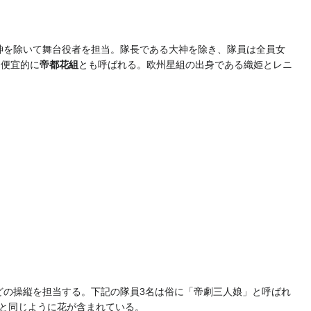
神を除いて舞台役者を担当。隊長である大神を除き、隊員は全員女
、便宜的に
帝都花組
とも呼ばれる。欧州星組の出身である織姫とレニ
どの操縦を担当する。下記の隊員3名は俗に「帝劇三人娘」と呼ばれ
と同じように花が含まれている。