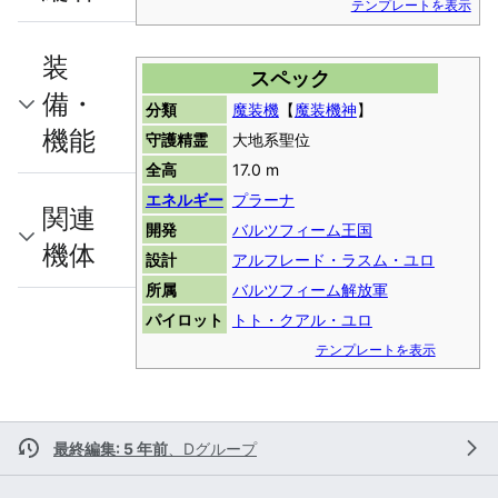
テンプレートを表示
装
スペック
備・
分類
魔装機
【
魔装機神
】
機能
守護精霊
大地系聖位
全高
17.0 m
エネルギー
プラーナ
関連
開発
バルツフィーム王国
機体
設計
アルフレード・ラスム・ユロ
所属
バルツフィーム解放軍
パイロット
トト・クアル・ユロ
テンプレートを表示
最終編集: 5 年前
、
Dグループ