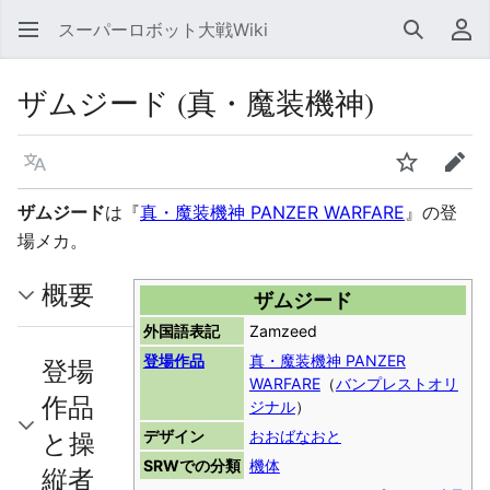
スーパーロボット大戦Wiki
検索
利
ザムジード (真・魔装機神)
言語
ウォッチ
編集
ザムジード
は『
真・魔装機神 PANZER WARFARE
』の登
場メカ。
概要
ザムジード
外国語表記
Zamzeed
登場作品
真・魔装機神 PANZER
登場
WARFARE
（
バンプレストオリ
作品
ジナル
）
と操
デザイン
おおばなおと
SRWでの分類
機体
縦者