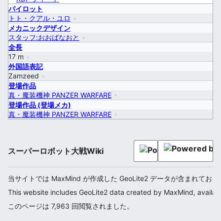
パイロット
トト・クアル・ユロ
+
メカニックデザイン
スタッフ:おおばなおと
+
全長
17 m
+
外国語表記
Zamzeed
+
登場作品
真・魔装機神 PANZER WARFARE
+
登場作品 (登場メカ)
真・魔装機神 PANZER WARFARE
+
スーパーロボット大戦Wiki
当サイトでは MaxMind が作成した GeoLite2 データが含まれてお
This website includes GeoLite2 data created by MaxMind, availab
このページは 7,963 回閲覧されました。