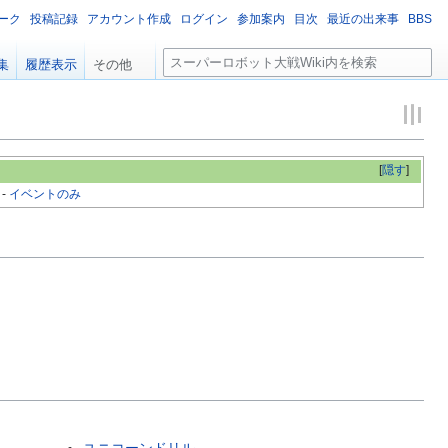
ーク
投稿記録
アカウント作成
ログイン
参加案内
目次
最近の出来事
BBS
検
集
履歴表示
その他
索
[
隠す
]
-
イベントのみ
ユニコーンドリル