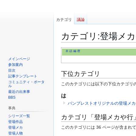
カテゴリ
議論
カテゴリ
:
登場メカ
ナ
検
表
話
編
歴
ビ
索
メインページ
ゲ
に
参加案内
ー
移
目次
下位カテゴリ
記事テンプレート
シ
動
コミュニティ・ポータ
ョ
このカテゴリには以下の下位カテゴリ
ル
ン
最近の出来事
は
に
BBS
バンプレストオリジナルの登場メカ
移
事典
動
カテゴリ「登場メカや行
シリーズ一覧
登場作品
このカテゴリには 36 ページが含まれ
登場メカ
登場人物