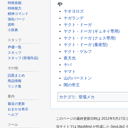
特殊技能
や
特殊能力
ヤオヨロズ
精神コマンド
ヤガランデ
強化パーツ
ヤクト・ドーガ
資料
小辞典
ヤクト・ドーガ (ギュネイ専用)
ヤクト・ドーガ (クェス専用)
スタッフ
ヤクト・ドーガ (量産型)
声優一覧
ヤクト・ゲルフ
スタッフ
夜天光
スタッフ (登場作品)
ヤバ
その他
ヤマト
話題まとめ
山のバーストン
商品情報
闇の帝王
リンク集
案内
カテゴリ
:
登場メカ
最近の更新
おまかせ表示
ヘルプ
このページの最終更新日時は 2012年5月17日 (木)
ツール
当サイトでは MaxMind が作成した GeoLit