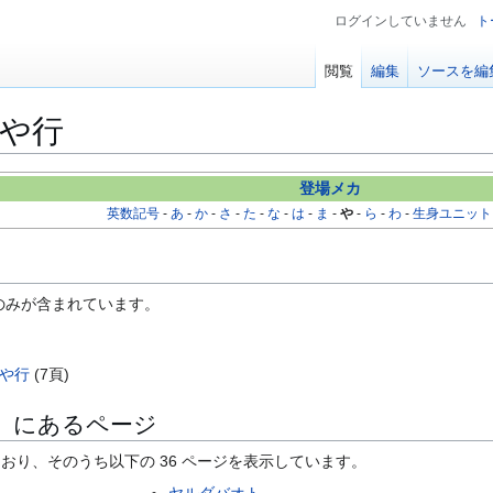
ログインしていません
ト
閲覧
編集
ソースを編
や行
登場メカ
英数記号
-
あ
-
か
-
さ
-
た
-
な
-
は
-
ま
-
や
-
ら
-
わ
-
生身ユニット
のみが含まれています。
や行
(7頁)
」にあるページ
ており、そのうち以下の 36 ページを表示しています。
ヤルダバオト