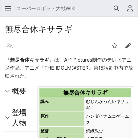
スーパーロボット大戦Wiki
検索
利
無尽合体キサラギ
言語
ウォッチ
編集
『
無尽合体キサラギ
』は、A-1 Pictures制作のテレビアニ
メ作品。アニメ『THE IDOLM@STER』第15話劇中内で放
映された。
概要
無尽合体キサラギ
読み
むじんがったいキサラ
ギ
登場
原作
バンダイナムコゲーム
人物
ス
監督
錦織敦史