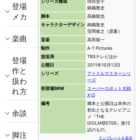
シリーズ構成
待田堂子
登場
錦織敦史
メカ
脚本
髙橋龍也
キャラクターデザイン
錦織敦史
窪岡俊之（原案）
楽曲
音楽
高田龍一
制作
A-1 Pictures
放送局
TBSテレビほか
登場
公開日
2011年10月13日
作と
シリーズ
アイドルマスターシリ
扱わ
ーズ
初登場SRW
スーパーロボット大戦
れ方
X-Ω
備考
脚本と公開日は本作の
初出となるテレビアニ
余談
メ『THE
IDOLM@STER』第15
話のもの。
脚注
テンプレートを表示