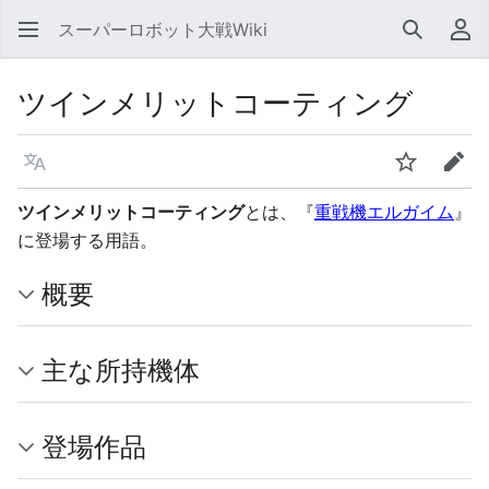
スーパーロボット大戦Wiki
検索
利
ツインメリットコーティング
言語
ウォッチ
編集
ツインメリットコーティング
とは、『
重戦機エルガイム
』
に登場する用語。
概要
主な所持機体
登場作品