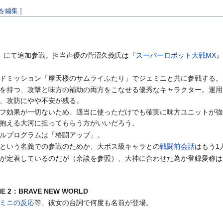
を編集
]
」にて追加参戦。担当声優の菅沼久義氏は『
スーパーロボット大戦MX
イドミッション「摩天楼のサムライふたり」でジェミニと共に参戦する。
を持つ、攻撃と味方の補助の両方をこなせる優秀なキャラクター。運用
、攻防にやや不安が残る。
フ効果が一切ないため、適当に使っただけでも確実に味方ユニットが強
抱える大河に担ってもらう方がいいだろう。
ルプログラムは「格闘アップ」。
という名義での参戦のためか、大ボス級キャラとの
戦闘前会話
はもう1
が定着しているのだが（余談を参照）、大神に合わせた為か登録愛称は
NE 2：BRAVE NEW WORLD
ミニの反応
等、彼女の台詞で何度も名前が登場。