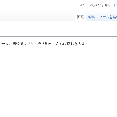
ログインしていません
ト
閲覧
編集
ソースを編
の一人。初登場は『サクラ大戦V ～さらば愛しき人よ～』。