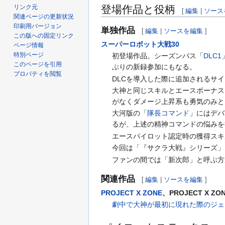
リンク元
登場作品と役柄
[
編集
|
ソース
関連ページの更新状況
印刷用バージョン
単独作品
[
編集
|
ソースを編集
]
この版への固定リンク
スーパーロボット大戦30
ページ情報
特別ページ
初登場作品。シーズンパス「
DLC1
このページを引用
ぶりの新録参加にもなる。
プロパティを閲覧
DLCを導入した際に追加されるサ
大神と同じスキルとエースボーナス
がなくダメージ上昇系も勇気のみと
大河版の「
隊長コマンド
」にはデバ
るが、上述の精神コマンドの悩みを
エースパイロット認定時の獲得スキ
今回は「『サクラ大戦』シリーズ」
ファンの間では「新次郎」と呼ぶ方
関連作品
[
編集
|
ソースを編集
]
PROJECT X ZONE
、PROJECT X ZO
劇中で大神が最初に現れた際のジェ