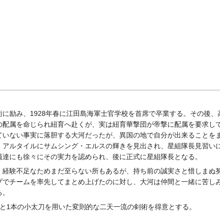
に励み、1928年春に江田島海軍士官学校を首席で卒業する。その後、
の配属を命じられ紐育へ赴くが、実は紐育華撃団が帝撃に配属を要求し
ていない事実に落胆する大河だったが、異国の地で自分が出来ることを
・アルタイルにサムシング・エルスの輝きを見出され、星組隊長見習い
員達にも徐々にその実力を認められ、後に正式に星組隊長となる。
く経験不足なためまだ至らない所もあるが、持ち前の誠実さと惜しまぬ
プでチームを率先してまとめ上げたのに対し、大河は仲間と一緒に苦し
る。
刀と1本の小太刀を用いた変則的な二天一流の剣術を得意とする。