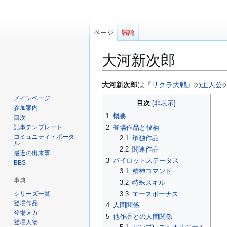
ページ
議論
大河新次郎
ナ
検
大河新次郎
は『
サクラ大戦
』の
主人公
ビ
索
メインページ
目次
ゲ
に
参加案内
1
概要
ー
移
目次
2
登場作品と役柄
記事テンプレート
シ
動
コミュニティ・ポータ
2.1
単独作品
ョ
ル
2.2
関連作品
ン
最近の出来事
3
パイロットステータス
に
BBS
3.1
精神コマンド
移
事典
3.2
特殊スキル
動
シリーズ一覧
3.3
エースボーナス
登場作品
4
人間関係
登場メカ
5
他作品との人間関係
登場人物