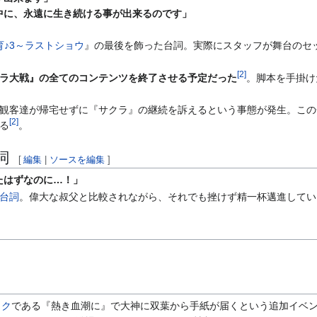
中に、永遠に生き続ける事が出来るのです」
育♪3～ラストショウ
』の最後を飾った台詞。実際にスタッフが舞台のセ
[
2
]
ラ大戦』の全てのコンテンツを終了させる予定だった
。脚本を手掛け
観客達が帰宅せずに『サクラ』の継続を訴えるという事態が発生。この
[
2
]
る
。
詞
[
編集
|
ソースを編集
]
たはずなのに…！」
台詞
。偉大な叔父と比較されながら、それでも挫けず精一杯邁進してい
イク
である『熱き血潮に』で大神に双葉から手紙が届くという追加イベ