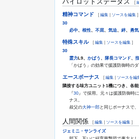
パイロットステータス
[
精神コマンド
[
編集
|
ソースを編集
]
30
必中
、
根性
、
不屈
、
気迫
、
絆
、
勇気
特殊スキル
[
編集
|
ソースを編集
]
30
霊力
L9、
かばう
、
隊長コマンド
、
「かばう」の効果で援護防御時のダ
エースボーナス
[
編集
|
ソースを編
隣接する味方ユニット1機につき、各能
『
30
』で採用。元々は援護防御時に
ナス。
叔父の
大神一郎
と同じボーナスで、
人間関係
[
編集
|
ソースを編集
]
ジェミニ・サンライズ
部下。互いに紐育華撃団で裏方とし