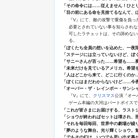
「その命令には……従えません！ひとり
「目の前にある命を見捨てるなんて、
『V』にて、敵の攻撃で重傷を負っ
必要とされていない事を知らされな
可したラチェットは、その諦めない
る。
「ぼくたち全員の想いを込めた、一夜
「ステージには立っていないけど、ぼ
「サニーさんが言った……希望も……
「未来だけを見ているアメリカ。希望
「人はどこから来て、どこに行くのか
「ぼくにはまだわからないけど……今
「オーバー・ザ・レインボー・サンシ
『V』にて、
クリスマス
公演『オー
ゲーム本編の大河はパートボイスで
「これが皆さまにお届けする、ラスト
「ショウが終わればセットは壊され、
「それを毎回毎回、世界中の劇場が繰
「夢のような舞台。光り輝くショウ。
「でもその幻は、いつでも思い出す事