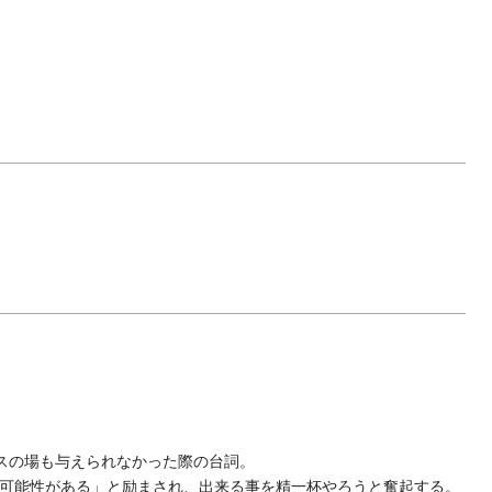
スの場も与えられなかった際の台詞。
可能性がある」と励まされ、出来る事を精一杯やろうと奮起する。