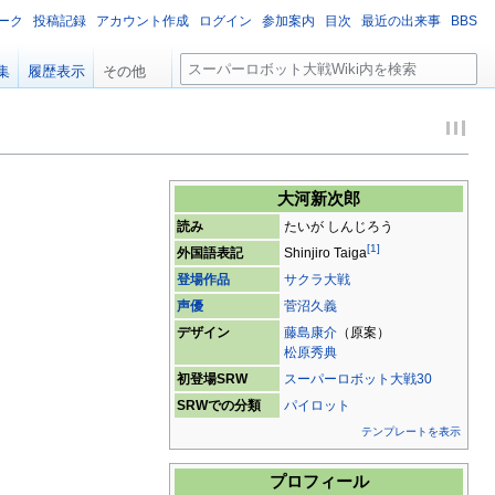
ーク
投稿記録
アカウント作成
ログイン
参加案内
目次
最近の出来事
BBS
検
集
履歴表示
その他
索
大河新次郎
読み
たいが しんじろう
[
1
]
外国語表記
Shinjiro Taiga
登場作品
サクラ大戦
声優
菅沼久義
デザイン
藤島康介
（原案）
松原秀典
初登場SRW
スーパーロボット大戦30
SRWでの分類
パイロット
テンプレートを表示
プロフィール