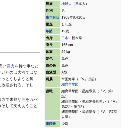
種族
地球人
（日本人）
性別
男
生年月日
1908年8月20日
星座
しし座
年齢
19歳
出身
日本
・栃木県
身長
165 cm
体重
59 kg
髪色
黒色
瞳の色
黒色
高い
霊力
を持つ事など
ていたのは大河ではな
血液型
A型
まっとうしようと奮
所属
帝国海軍（『V』以前）
紐育華撃団
に抜擢される。そし
役職
紐育華撃団・星組隊員（『V』第1
話）
努力で未熟な面をカバ
紐育華撃団・星組隊長見習い（『V』
みそして支えあうこと
第2話～第7話）
紐育華撃団・星組隊長（『V』第7話
以降）
軍階級
少尉