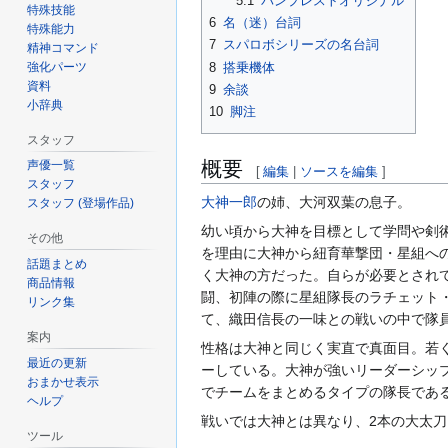
5.1
バンプレストオリジナル
特殊技能
6
名（迷）台詞
特殊能力
7
スパロボシリーズの名台詞
精神コマンド
強化パーツ
8
搭乗機体
資料
9
余談
小辞典
10
脚注
スタッフ
概要
声優一覧
[
編集
|
ソースを編集
]
スタッフ
大神一郎
の姉、大河双葉の息子。
スタッフ (登場作品)
幼い頃から大神を目標として学問や剣術
その他
を理由に大神から紐育華撃団・星組へ
話題まとめ
く大神の方だった。自らが必要とされ
商品情報
闘、初陣の際に星組隊長のラチェット
リンク集
て、織田信長の一味との戦いの中で隊
案内
性格は大神と同じく実直で真面目。若
最近の更新
ーしている。大神が強いリーダーシッ
おまかせ表示
でチームをまとめるタイプの隊長であ
ヘルプ
戦いでは大神とは異なり、2本の大太
ツール