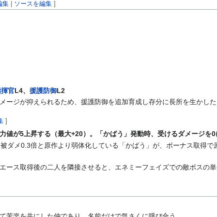
編集
|
ソースを編集
]
指揮官
L4、
援護防御
L2
メージが抑えられるため、援護防御を追加育成し存分に長所を生かした
集
]
力値が5上昇する（最大+20）。「かばう」発動時、受けるダメージを0
被ダメ0.3倍と原作より弱体化している「かばう」が、ボーナス取得で
エース取得後の二人を隣接させると、エネミーフェイズでの敵ボスの単
て苦楽を共にした仲であり、名前だけで気さくに呼び合う。