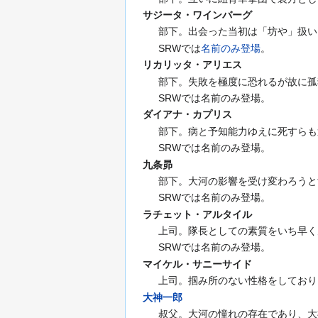
サジータ・ワインバーグ
部下。出会った当初は「坊や」扱い
SRWでは
名前のみ登場
。
リカリッタ・アリエス
部下。失敗を極度に恐れるが故に孤
SRWでは名前のみ登場。
ダイアナ・カプリス
部下。病と予知能力ゆえに死すらも
SRWでは名前のみ登場。
九条昴
部下。大河の影響を受け変わろうと
SRWでは名前のみ登場。
ラチェット・アルタイル
上司。隊長としての素質をいち早く
SRWでは名前のみ登場。
マイケル・サニーサイド
上司。掴み所のない性格をしており
大神一郎
叔父。大河の憧れの存在であり、大