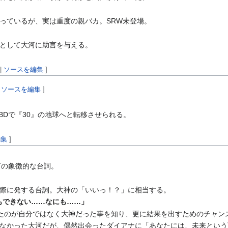
っているが、実は重度の親バカ。SRW未登場。
として大河に助言を与える。
|
ソースを編集
]
|
ソースを編集
]
BDで『30』の地球へと転移させられる。
編集
]
河の象徴的な台詞。
際に発する台詞。大神の「いいっ！？」に相当する。
もできない……なにも……」
たのが自分ではなく大神だった事を知り、更に結果を出すためのチャン
なかった大河だが、偶然出会ったダイアナに「あなたには、未来という