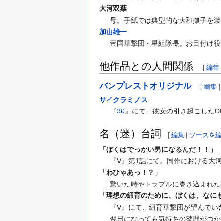
大河双葉
母。手紙では典型的な大和撫子を装
加山雄一
帝国華撃団・星組隊長。お目付け役
他作品との人間関係
[
編集
バンプレストオリジナル
[
編集
サイクラミノス
『
30
』にて、彼女の引き起こしたD
名（迷）台詞
[
編集
|
ソースを
「ぼくはでっかい男になるんだ！！」
『V』第1話にて。同作における大
「わひゃあっ！？」
驚いた時やトラブルに巻き込まれた
「理想の紐育のために、ぼくは、なに
『V』にて、紐育華撃団が望んでい
翌日になっても気持ちの整理がつか