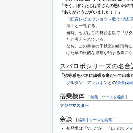
「そう。ぼくたちは皆さんの思い出の
「ありがとうございました！！」
『
紐育レビュウショウ～歌う♪大紐
深々と一礼する。
当時、セガはこの舞台を以て
『サク
たと考えられている。
なお、この舞台の千秋楽の終演時に
けた草の根的な運動が始まる事にな
スパロボシリーズの名台
「劣等感をバネに頑張る事だって出来
ゾルタン・アッカネン
との
特殊戦闘
搭乗機体
[
編集
|
ソースを編集
]
フジヤマスター
余談
[
編集
|
ソースを編集
]
初登場は『V』だが、『1』の
リメ