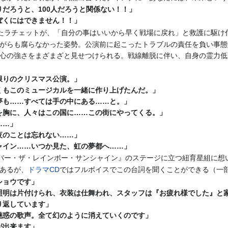
だろうと、100人だろうと関係ない！！」
ぼくにはできません！！」
たラチェットが、「自分の事はいいから早く戦場に戻れ」と救護に駆け
がらも腐らなかった姿勢。公演前に起こったトラブルの責任を負い事態
心の強さをまざまざと見せつけられる。戦線離脱に伴い、自身の霊力低
限りのクリスマス公演。」
くもこのミュージカルを一緒に作り上げたんだ。」
夢も……すべては手の中にある……と。」
を胸に、人々はこの国に……この街にやってくる。」
……」
夜のことは忘れない……」
ャイン……いつか見た、虹の夢都へ……」
バー・ザ・レインボー・サンシャイン』のステージに立つ紐育星組に想
あるが、
ドラマCD
ではフルボイスでこの台詞を聞くことができる（一
ショウです」
照明は片付けられ、衣装は仕舞われ、スタッフは『お疲れ様でした』と
り返しています」
魅惑の歌声。全て幻のように消えていくのです」
が出来ます」