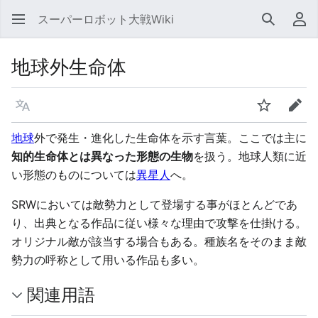
スーパーロボット大戦Wiki
検索
利
地球外生命体
言語
ウォッチ
編集
地球
外で発生・進化した生命体を示す言葉。ここでは主に
知的生命体とは異なった形態の生物
を扱う。地球人類に近
い形態のものについては
異星人
へ。
SRWにおいては敵勢力として登場する事がほとんどであ
り、出典となる作品に従い様々な理由で攻撃を仕掛ける。
オリジナル敵が該当する場合もある。種族名をそのまま敵
勢力の呼称として用いる作品も多い。
関連用語