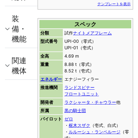
テンプレートを表示
装
スペック
備・
分類
試作
ナイトメアフレーム
機能
型式番号
UPI-00（零式）
UPI-01（壱式）
全高
4.69 m
関連
重量
8.88 t（零式）
機体
8.52 t（壱式）
エネルギー
エナジーフィラー
推進機関
ランドスピナー
フロートユニット
開発者
ラクシャータ・チャウラー
他
所属
黒の騎士団
パイロット
ゼロ
・
枢木スザク
（壱式、白式）
・
ルルーシュ・ランペルージ
（零