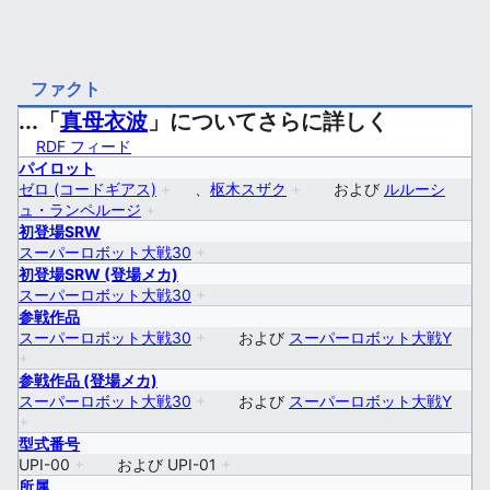
ファクト
...「
真母衣波
」についてさらに詳しく
RDF フィード
パイロット
ゼロ (コードギアス)
+
、
枢木スザク
+
および
ルルーシ
ュ・ランペルージ
+
初登場SRW
スーパーロボット大戦30
+
初登場SRW (登場メカ)
スーパーロボット大戦30
+
参戦作品
スーパーロボット大戦30
+
および
スーパーロボット大戦Y
+
参戦作品 (登場メカ)
スーパーロボット大戦30
+
および
スーパーロボット大戦Y
+
型式番号
UPI-00
+
および
UPI-01
+
所属