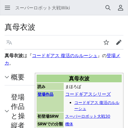
スーパーロボット大戦Wiki
検索
利
真母衣波
言語
ウォッチ
編集
真母衣波
は『
コードギアス 復活のルルーシュ
』の
登場メ
カ
。
概要
真母衣波
読み
まほろば
コードギアスシリーズ
登場作品
登場
コードギアス 復活のルル
作品
ーシュ
と操
初登場SRW
スーパーロボット大戦30
縦者
SRWでの分類
機体