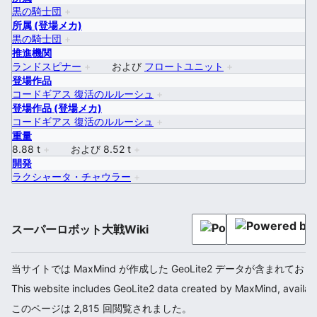
黒の騎士団
+
所属 (登場メカ)
黒の騎士団
+
推進機関
ランドスピナー
+
および
フロートユニット
+
登場作品
コードギアス 復活のルルーシュ
+
登場作品 (登場メカ)
コードギアス 復活のルルーシュ
+
重量
8.88 t
+
および
8.52 t
+
開発
ラクシャータ・チャウラー
+
スーパーロボット大戦Wiki
当サイトでは MaxMind が作成した GeoLite2 データが含まれてお
This website includes GeoLite2 data created by MaxMind, availab
このページは 2,815 回閲覧されました。