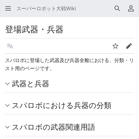
スーパーロボット大戦Wiki
検索
利
登場武器・兵器
言語
ウォッチ
編集
スパロボに登場した武器及び兵器全般における、分類・リ
スト用のページです。
武器と兵器
スパロボにおける兵器の分類
スパロボの武器関連用語