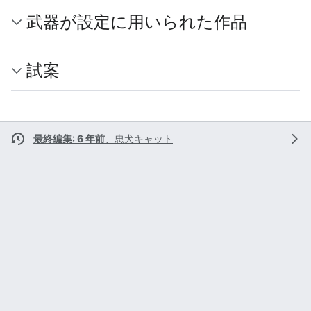
武器が設定に用いられた作品
試案
最終編集: 6 年前
、
忠犬キャット