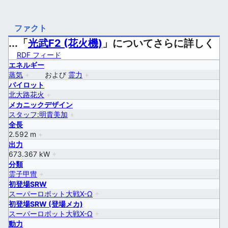
ファクト
...「
光武F2 (花火機)
」についてさらに詳しく
RDF フィード
エネルギー
蒸気
+
および
霊力
+
パイロット
北大路花火
+
メカニックデザイン
スタッフ:明貴美加
+
全長
2.592 m
+
出力
673.367 kW
+
分類
霊子甲冑
+
初登場SRW
スーパーロボット大戦X-Ω
+
初登場SRW (登場メカ)
スーパーロボット大戦X-Ω
+
動力