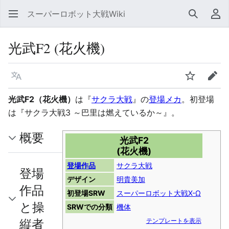
スーパーロボット大戦Wiki
検索
利
光武F2 (花火機)
言語
ウォッチ
編集
光武F2（花火機）
は『
サクラ大戦
』の
登場メカ
。初登場
は『サクラ大戦3 ～巴里は燃えているか～』。
概要
光武F2
(花火機)
登場作品
サクラ大戦
登場
デザイン
明貴美加
作品
初登場SRW
スーパーロボット大戦X-Ω
と操
SRWでの分類
機体
縦者
テンプレートを表示