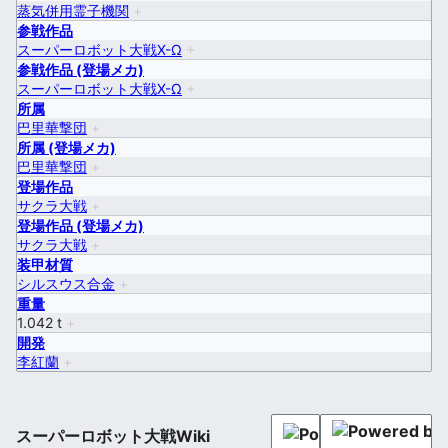
蒸気併用霊子機関
+
参戦作品
スーパーロボット大戦X-Ω
+
参戦作品 (登場メカ)
スーパーロボット大戦X-Ω
+
所属
巴里華撃団
+
所属 (登場メカ)
巴里華撃団
+
登場作品
サクラ大戦
+
登場作品 (登場メカ)
サクラ大戦
+
装甲材質
シルスウス合金
+
重量
1.042 t
+
開発
李紅蘭
+
スーパーロボット大戦Wiki