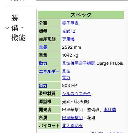
スペック
装
分類
霊子甲冑
備・
機種
光武F2
機能
生産形態
専用機
全長
2592 mm
重量
1042 kg
動力
蒸気併用霊子機関
Oarge F11.bis
エネルギー
蒸気
霊力
出力
903 HP
装甲材質
シルスウス合金
原型機
光武F (花火機)
開発者
巴里華撃団・整備班、
李紅蘭
所属
巴里華撃団
・花組
パイロット
北大路花火