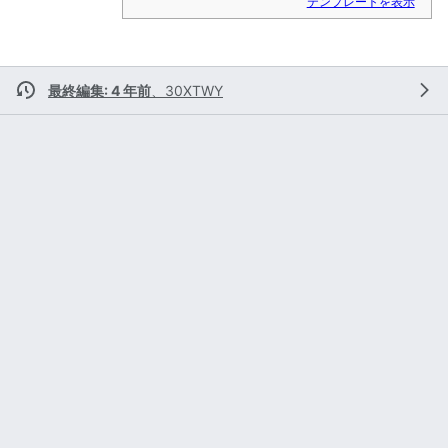
テンプレートを表示
最終編集: 4 年前
、
30XTWY