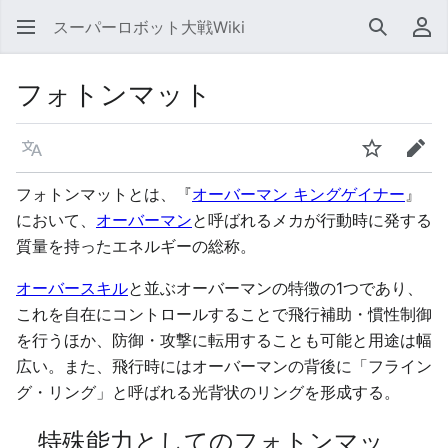
スーパーロボット大戦Wiki
検索
利
フォトンマット
言語
ウォッチ
編集
フォトンマットとは、『
オーバーマン キングゲイナー
』
において、
オーバーマン
と呼ばれるメカが行動時に発する
質量を持ったエネルギーの総称。
オーバースキル
と並ぶオーバーマンの特徴の1つであり、
これを自在にコントロールすることで飛行補助・慣性制御
を行うほか、防御・攻撃に転用することも可能と用途は幅
広い。また、飛行時にはオーバーマンの背後に「フライン
グ・リング」と呼ばれる光背状のリングを形成する。
特殊能力としてのフォトンマッ