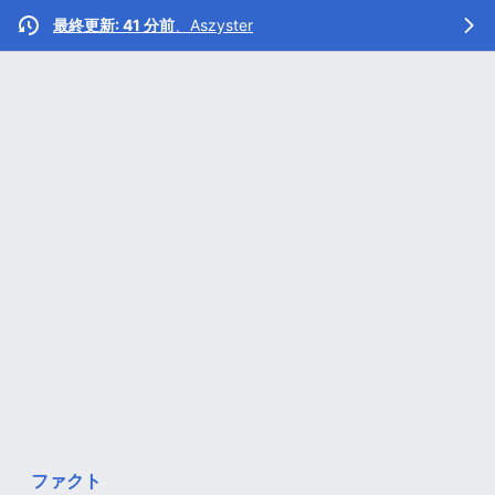
最終更新: 41 分前
、
Aszyster
ファクト