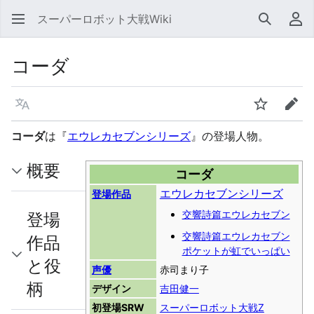
スーパーロボット大戦Wiki
検索
利
コーダ
言語
ウォッチ
編集
コーダ
は『
エウレカセブンシリーズ
』の登場人物。
概要
コーダ
エウレカセブンシリーズ
登場作品
交響詩篇エウレカセブン
登場
交響詩篇エウレカセブン
作品
ポケットが虹でいっぱい
と役
声優
赤司まり子
柄
デザイン
吉田健一
初登場SRW
スーパーロボット大戦Z