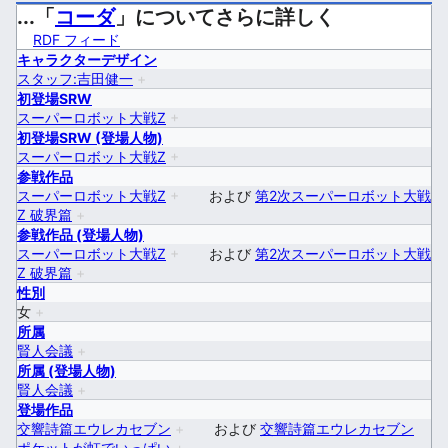
...「
コーダ
」についてさらに詳しく
RDF フィード
キャラクターデザイン
スタッフ:吉田健一
+
初登場SRW
スーパーロボット大戦Z
+
初登場SRW (登場人物)
スーパーロボット大戦Z
+
参戦作品
スーパーロボット大戦Z
+
および
第2次スーパーロボット大戦
Z 破界篇
+
参戦作品 (登場人物)
スーパーロボット大戦Z
+
および
第2次スーパーロボット大戦
Z 破界篇
+
性別
女
+
所属
賢人会議
+
所属 (登場人物)
賢人会議
+
登場作品
交響詩篇エウレカセブン
+
および
交響詩篇エウレカセブン
ポケットが虹でいっぱい
+