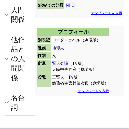
SRWでの分類
NPC
人間
テンプレートを表示
関係
プロフィール
他作
別表記
コーダ・ラベル（劇場版）
品と
種族
地球人
性別
女
の人
所属
賢人会議
（TV版）
間関
人民中央政府（劇場版）
係
役職
三賢人（TV版）
総務省主席財務次官（劇場版）
テンプレートを表示
名台
詞