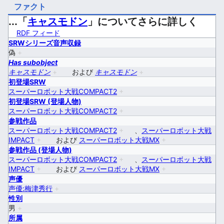
ファクト
...「
キャスモドン
」についてさらに詳しく
RDF フィード
SRWシリーズ音声収録
偽
+
Has subobject
キャスモドン
+
および
キャスモドン
+
初登場SRW
スーパーロボット大戦COMPACT2
+
初登場SRW (登場人物)
スーパーロボット大戦COMPACT2
+
参戦作品
スーパーロボット大戦COMPACT2
+
、
スーパーロボット大戦
IMPACT
+
および
スーパーロボット大戦MX
+
参戦作品 (登場人物)
スーパーロボット大戦COMPACT2
+
、
スーパーロボット大戦
IMPACT
+
および
スーパーロボット大戦MX
+
声優
声優:梅津秀行
+
性別
男
+
所属