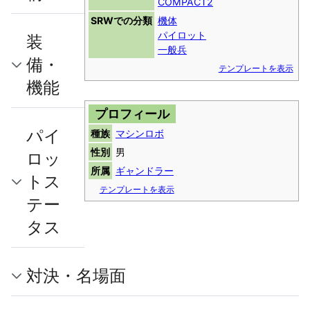
COMPACT2
SRWでの分類
機体
パイロット
装
一般兵
備・
テンプレートを表示
機能
プロフィール
パイ
種族
マシンロボ
性別
男
ロッ
所属
ギャンドラー
トス
テンプレートを表示
テー
タス
対決・名場面