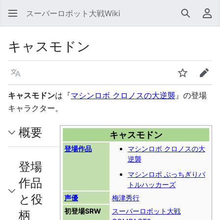
スーパーロボット大戦Wiki
検索
利
キャスモドン
言語
ウォッチ
編集
キャスモドン
は『
マシンロボ クロノスの大逆襲
』の登場
キャラクター。
概要
キャスモドン
登場作品
マシンロボ クロノスの大
逆襲
登場
マシンロボ ぶっちぎりバ
作品
トルハッカーズ
と役
声優
梅津秀行
初登場SRW
スーパーロボット大戦
柄