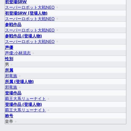
初登場SRW
スーパーロボット大戦NEO
+
初登場SRW (登場人物)
スーパーロボット大戦NEO
+
参戦作品
スーパーロボット大戦NEO
+
参戦作品 (登場人物)
スーパーロボット大戦NEO
+
声優
声優:小林清志
+
性別
男
+
所属
邪竜族
+
所属 (登場人物)
邪竜族
+
登場作品
覇王大系リューナイト
+
登場作品 (登場人物)
覇王大系リューナイト
+
称号
皇帝
+