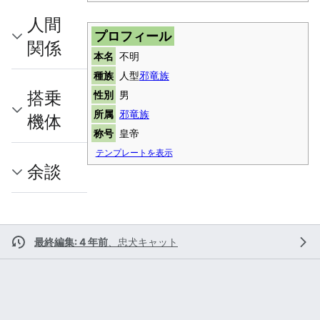
人間
プロフィール
関係
本名
不明
種族
人型
邪竜族
搭乗
性別
男
所属
邪竜族
機体
称号
皇帝
テンプレートを表示
余談
最終編集: 4 年前
、
忠犬キャット