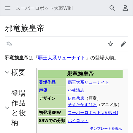
スーパーロボット大戦Wiki
検索
利
邪竜族皇帝
言語
ウォッチ
編集
邪竜族皇帝
は『
覇王大系リューナイト
』の登場人物。
概要
邪竜族皇帝
登場作品
覇王大系リューナイト
声優
小林清志
登場
デザイン
伊東岳彦
（原案）
作品
そえたかずひろ
（アニメ版）
と役
初登場SRW
スーパーロボット大戦NEO
柄
SRWでの分類
パイロット
テンプレートを表示