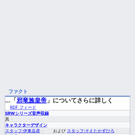
ファクト
...「
邪竜族皇帝
」についてさらに詳しく
RDF フィード
SRWシリーズ音声収録
真
+
キャラクターデザイン
スタッフ:伊東岳彦
+
および
スタッフ:そえたかずひろ
+