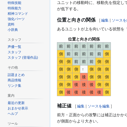
ユニットの移動時に、移動先を指定し
特殊技能
特殊能力
が低下する。
精神コマンド
強化パーツ
位置と向きの関係
[
編集
|
ソースを
資料
あるユニットが上を向いている状態を
小辞典
位置と向きの関係
スタッフ
前
前
前
前
前
前
前
声優一覧
スタッフ
側
前
前
前
前
前
側
スタッフ (登場作品)
側
側
前
前
前
側
側
その他
側
側
側
↑
側
側
側
話題まとめ
側
側
側
後
側
側
側
商品情報
側
側
後
後
後
側
側
リンク集
側
後
後
後
後
後
側
案内
最近の更新
補正値
[
編集
|
ソースを編集
]
おまかせ表示
ヘルプ
前方・正面からの攻撃には補正はかか
が側面からより大きい。
ツール