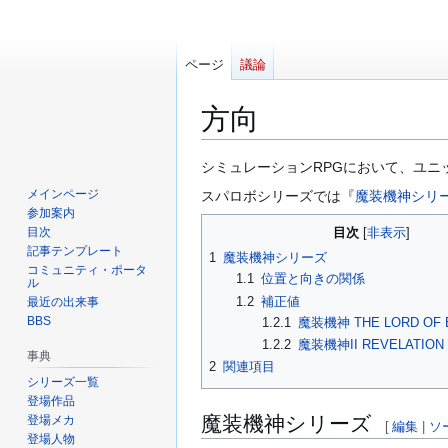
ページ
議論
方向
ナ
検
シミュレーションRPGにおいて、ユ
ビ
索
メインページ
スパロボシリーズでは『
魔装機神シリ
ゲ
に
参加案内
ー
移
目次
目次
記事テンプレート
シ
動
1
魔装機神シリーズ
コミュニティ・ポータ
ョ
1.1
位置と向きの関係
ル
ン
1.2
補正値
最近の出来事
に
BBS
1.2.1
魔装機神 THE LORD OF 
移
1.2.2
魔装機神II REVELATION 
事典
動
2
関連項目
シリーズ一覧
登場作品
魔装機神シリーズ
登場メカ
[
編集
|
ソ
登場人物