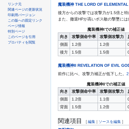
リンク元
魔装機神 THE LORD OF ELEMENTAL
関連ページの更新状況
後方からの攻撃では攻撃力が1.5倍と
印刷用バージョン
また、撤退HPが高いボス敵の撃墜には
この版への固定リンク
ページ情報
魔装機神Iでの補正値
特別ページ
向き
攻撃側命中率
攻撃側攻撃力
このページを引用
プロパティを閲覧
側面
1.2倍
1.2倍
後方
1.5倍
1.5倍
魔装機神II REVELATION OF EVIL GO
前作に比べ、攻撃力補正が低下した。
魔装機神IIでの補正値
向き
攻撃側命中率
攻撃側攻撃力
側面
1.2倍
1.1倍
背面
1.5倍
1.2倍
関連項目
[
編集
|
ソースを編集
]