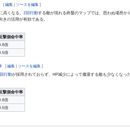
[
編集
|
ソースを編集
]
特に高くなる。
2回行動
する敵が現れる終盤のマップでは、思わぬ場所か
向きの活用が有効である。
反撃側命中率
0.8倍
0.5倍
D
[
編集
|
ソースを編集
]
2回行動
が採用されておらず、HP減少によって撤退する敵も少なくなっ
反撃側命中率
0.8倍
0.5倍