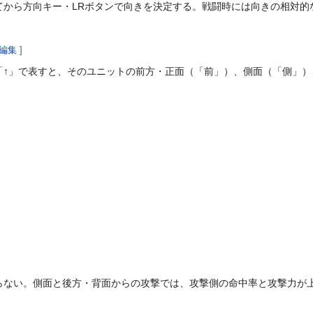
てから方向キー・LRボタンで向きを決定する。戦闘時には向きの相対的
編集
]
「↑」で表すと、そのユニットの前方・正面（「前」）、側面（「側」
らない。側面と後方・背面からの攻撃では、攻撃側の命中率と攻撃力が