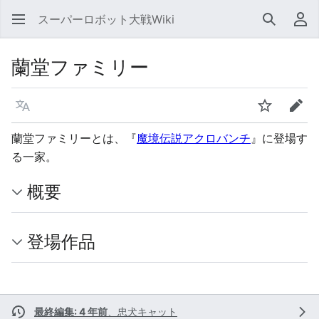
スーパーロボット大戦Wiki
検索
利
蘭堂ファミリー
言語
ウォッチ
編集
蘭堂ファミリーとは、『
魔境伝説アクロバンチ
』に登場す
る一家。
概要
登場作品
最終編集: 4 年前
、
忠犬キャット