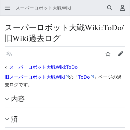
スーパーロボット大戦Wiki
検索
利
スーパーロボット大戦Wiki
:
ToDo/
旧Wiki過去ログ
言語
ウォッチ
編集
<
スーパーロボット大戦Wiki:ToDo
旧スーパーロボット大戦Wiki
の「
ToDo
」ページの過
去ログです。
内容
済